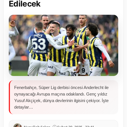
Edilecek
Toplum ve Yaşam
Sivil Toplum Kuruluşları
Kamu Kurumları ve Üst Kurullar
Resmi Reklamlar
Fenerbahçe, Süper Lig derbisi öncesi Anderlecht ile
oynayacağı Avrupa maçına odaklandı. Genç yıldız
Yusuf Akçiçek, dünya devlerinin ilgisini çekiyor. İşte
detaylar…