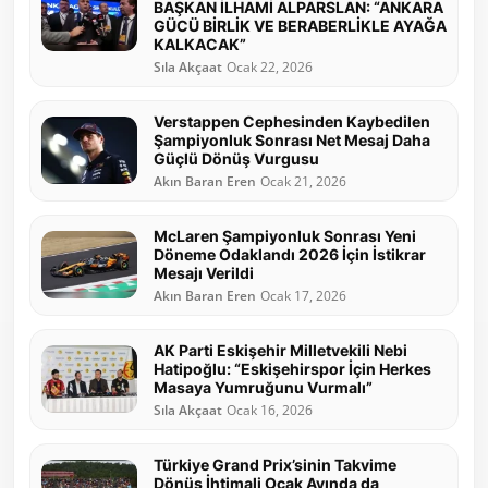
BAŞKAN İLHAMİ ALPARSLAN: “ANKARA
GÜCÜ BİRLİK VE BERABERLİKLE AYAĞA
KALKACAK”
Sıla Akçaat
Ocak 22, 2026
Verstappen Cephesinden Kaybedilen
Şampiyonluk Sonrası Net Mesaj Daha
Güçlü Dönüş Vurgusu
Akın Baran Eren
Ocak 21, 2026
McLaren Şampiyonluk Sonrası Yeni
Döneme Odaklandı 2026 İçin İstikrar
Mesajı Verildi
Akın Baran Eren
Ocak 17, 2026
AK Parti Eskişehir Milletvekili Nebi
Hatipoğlu: “Eskişehirspor İçin Herkes
Masaya Yumruğunu Vurmalı”
Sıla Akçaat
Ocak 16, 2026
Türkiye Grand Prix’sinin Takvime
Dönüş İhtimali Ocak Ayında da