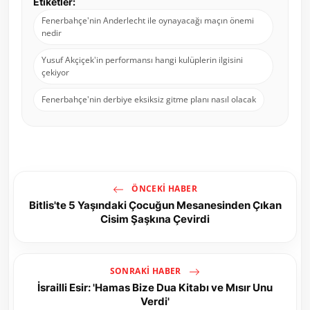
Etiketler:
Fenerbahçe'nin Anderlecht ile oynayacağı maçın önemi
nedir
Yusuf Akçiçek'in performansı hangi kulüplerin ilgisini
çekiyor
Fenerbahçe'nin derbiye eksiksiz gitme planı nasıl olacak
ÖNCEKI HABER
Bitlis'te 5 Yaşındaki Çocuğun Mesanesinden Çıkan
Cisim Şaşkına Çevirdi
SONRAKI HABER
İsrailli Esir: 'Hamas Bize Dua Kitabı ve Mısır Unu
Verdi'