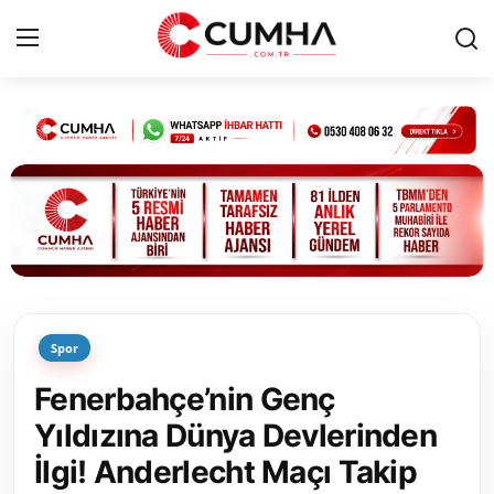
Kurumsal
Cumhurbaşkanlığı
Bakanlıklar
TBMM
Spor
Siyasi Partiler
Fenerbahçe’nin Genç
Yerel Yönetimler
Yıldızına Dünya Devlerinden
İlgi! Anderlecht Maçı Takip
Mülki İdare