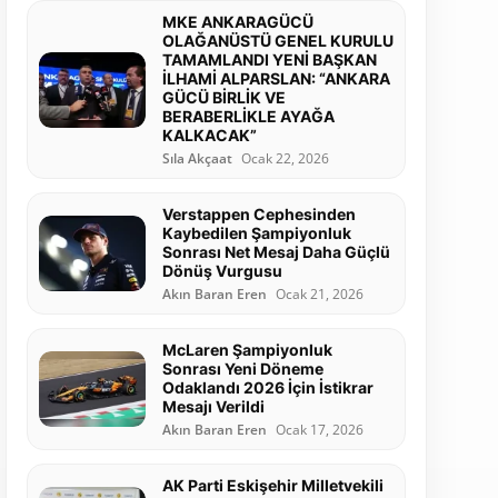
MKE ANKARAGÜCÜ
OLAĞANÜSTÜ GENEL KURULU
TAMAMLANDI YENİ BAŞKAN
İLHAMİ ALPARSLAN: “ANKARA
GÜCÜ BİRLİK VE
BERABERLİKLE AYAĞA
KALKACAK”
Sıla Akçaat
Ocak 22, 2026
Verstappen Cephesinden
Kaybedilen Şampiyonluk
Sonrası Net Mesaj Daha Güçlü
Dönüş Vurgusu
Akın Baran Eren
Ocak 21, 2026
McLaren Şampiyonluk
Sonrası Yeni Döneme
Odaklandı 2026 İçin İstikrar
Mesajı Verildi
Akın Baran Eren
Ocak 17, 2026
AK Parti Eskişehir Milletvekili