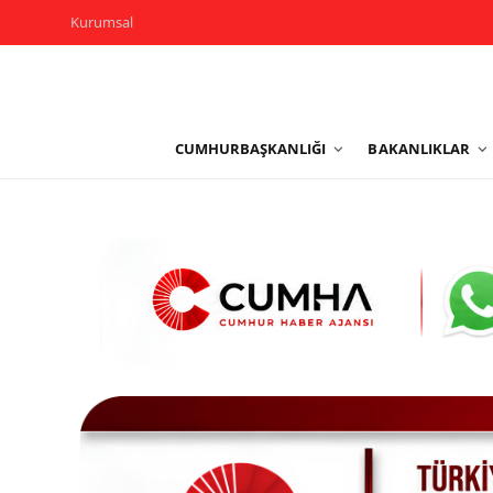
Kurumsal
Kurumsal
CUMHURBAŞKANLIĞI
BAKANLIKLAR
Cumhurbaşkanlığı
Bakanlıklar
TBMM
Siyasi Partiler
Yerel Yönetimler
Mülki İdare