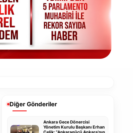
Diğer Gönderiler
Ankara Gece Dönercisi
Yönetim Kurulu Başkanı Erhan
Çelik: “Ankaragücü Ankara’nın