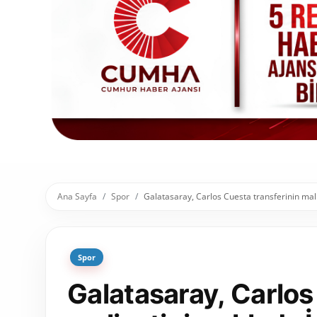
Toplum ve Yaşam
Sivil Toplum Kuruluşları
Kamu Kurumları ve Üst Kurullar
Resmi Reklamlar
Ana Sayfa
Spor
Galatasaray, Carlos Cuesta transferinin maliy
Spor
Galatasaray, Carlos