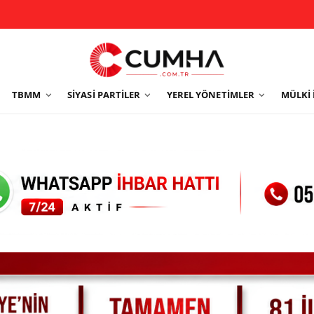
TBMM
SIYASI PARTILER
YEREL YÖNETIMLER
MÜLKI 