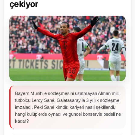
çekiyor
Toplum ve Yaşam
Sivil Toplum Kuruluşları
Kamu Kurumları ve Üst Kurullar
Resmi Reklamlar
Bayern Münih'le sözleşmesini uzatmayan Alman milli
futbolcu Leroy Sané, Galatasaray'la 3 yıllık sözleşme
imzaladı. Peki Sané kimdir, kariyeri nasıl şekillendi,
hangi kulüplerde oynadı ve güncel bonservis bedeli ne
kadar?