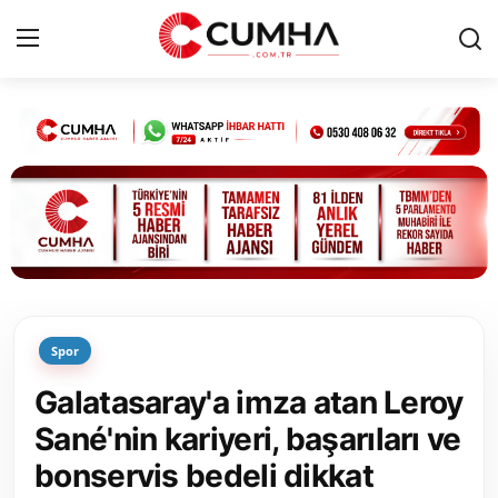
Kurumsal
Cumhurbaşkanlığı
Bakanlıklar
TBMM
Spor
Siyasi Partiler
Galatasaray'a imza atan Leroy
Yerel Yönetimler
Sané'nin kariyeri, başarıları ve
bonservis bedeli dikkat
Mülki İdare