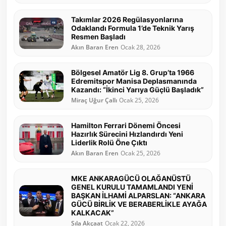
Takımlar 2026 Regülasyonlarına
Odaklandı Formula 1’de Teknik Yarış
Resmen Başladı
Akın Baran Eren
Ocak 28, 2026
Bölgesel Amatör Lig 8. Grup’ta 1966
Edremitspor Manisa Deplasmanında
Kazandı: “İkinci Yarıya Güçlü Başladık”
Miraç Uğur Çallı
Ocak 25, 2026
Hamilton Ferrari Dönemi Öncesi
Hazırlık Sürecini Hızlandırdı Yeni
Liderlik Rolü Öne Çıktı
Akın Baran Eren
Ocak 25, 2026
MKE ANKARAGÜCÜ OLAĞANÜSTÜ
GENEL KURULU TAMAMLANDI YENİ
BAŞKAN İLHAMİ ALPARSLAN: “ANKARA
GÜCÜ BİRLİK VE BERABERLİKLE AYAĞA
KALKACAK”
Sıla Akçaat
Ocak 22, 2026