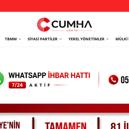
TBMM
SIYASI PARTILER
YEREL YÖNETIMLER
MÜLKI 