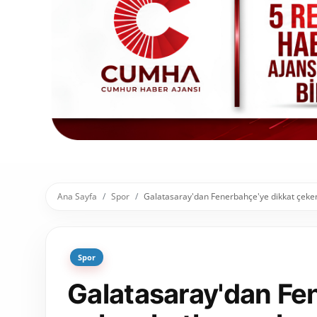
Toplum ve Yaşam
Sivil Toplum Kuruluşları
Kamu Kurumları ve Üst Kurullar
Resmi Reklamlar
Ana Sayfa
Spor
Galatasaray'dan Fenerbahçe'ye dikkat çeken
Spor
Galatasaray'dan Fe