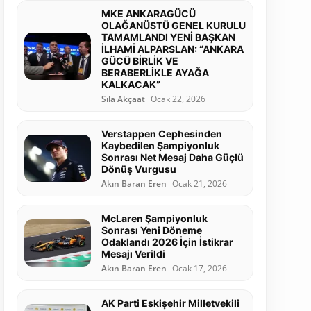
MKE ANKARAGÜCÜ
OLAĞANÜSTÜ GENEL KURULU
TAMAMLANDI YENİ BAŞKAN
İLHAMİ ALPARSLAN: “ANKARA
GÜCÜ BİRLİK VE
BERABERLİKLE AYAĞA
KALKACAK”
Sıla Akçaat
Ocak 22, 2026
Verstappen Cephesinden
Kaybedilen Şampiyonluk
Sonrası Net Mesaj Daha Güçlü
Dönüş Vurgusu
Akın Baran Eren
Ocak 21, 2026
McLaren Şampiyonluk
Sonrası Yeni Döneme
Odaklandı 2026 İçin İstikrar
Mesajı Verildi
Akın Baran Eren
Ocak 17, 2026
AK Parti Eskişehir Milletvekili