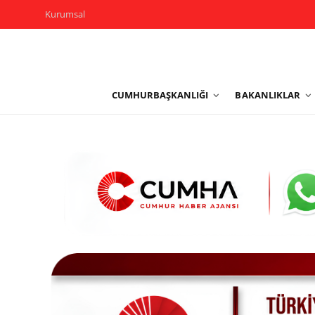
Kurumsal
Kurumsal
CUMHURBAŞKANLIĞI
BAKANLIKLAR
Cumhurbaşkanlığı
Bakanlıklar
TBMM
Siyasi Partiler
Yerel Yönetimler
Mülki İdare