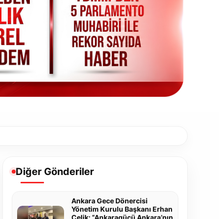
Diğer Gönderiler
Ankara Gece Dönercisi
Yönetim Kurulu Başkanı Erhan
Çelik: “Ankaragücü Ankara’nın