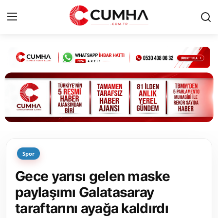
Kurumsal
Cumhurbaşkanlığı
Bakanlıklar
TBMM
Spor
Siyasi Partiler
Gece yarısı gelen maske
Yerel Yönetimler
paylaşımı Galatasaray
taraftarını ayağa kaldırdı
Mülki İdare