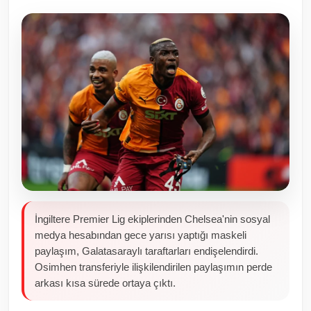
Toplum ve Yaşam
Sivil Toplum Kuruluşları
Kamu Kurumları ve Üst Kurullar
Resmi Reklamlar
İngiltere Premier Lig ekiplerinden Chelsea'nin sosyal
medya hesabından gece yarısı yaptığı maskeli
paylaşım, Galatasaraylı taraftarları endişelendirdi.
Osimhen transferiyle ilişkilendirilen paylaşımın perde
arkası kısa sürede ortaya çıktı.