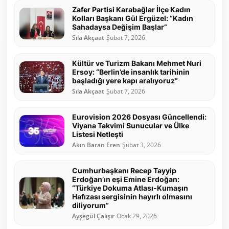
Zafer Partisi Karabağlar İlçe Kadın
Kolları Başkanı Gül Ergüzel: “Kadın
Sahadaysa Değişim Başlar”
Sıla Akçaat
Şubat 7, 2026
Kültür ve Turizm Bakanı Mehmet Nuri
Ersoy: “Berlin’de insanlık tarihinin
başladığı yere kapı aralıyoruz”
Sıla Akçaat
Şubat 7, 2026
Eurovision 2026 Dosyası Güncellendi:
Viyana Takvimi Sunucular ve Ülke
Listesi Netleşti
Akın Baran Eren
Şubat 3, 2026
Cumhurbaşkanı Recep Tayyip
Erdoğan’ın eşi Emine Erdoğan:
“Türkiye Dokuma Atlası-Kumaşın
Hafızası sergisinin hayırlı olmasını
diliyorum”
Ayşegül Çalışır
Ocak 29, 2026