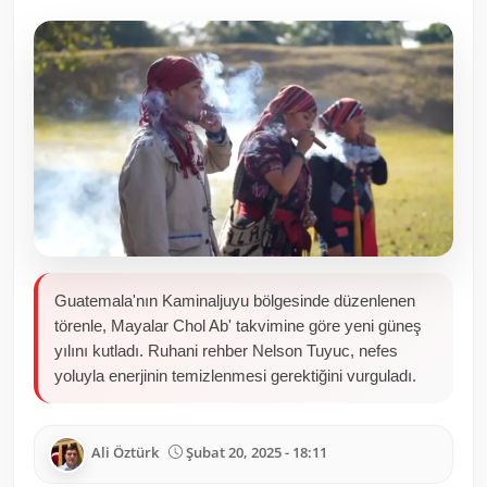
Toplum ve Yaşam
Sivil Toplum Kuruluşları
Kamu Kurumları ve Üst Kurullar
Resmi Reklamlar
Guatemala'nın Kaminaljuyu bölgesinde düzenlenen
törenle, Mayalar Chol Ab' takvimine göre yeni güneş
yılını kutladı. Ruhani rehber Nelson Tuyuc, nefes
yoluyla enerjinin temizlenmesi gerektiğini vurguladı.
Ali Öztürk
Şubat 20, 2025 - 18:11