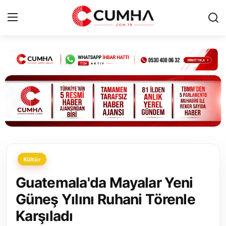
Kurumsal
Cumhurbaşkanlığı
Bakanlıklar
TBMM
Kültür
Siyasi Partiler
Guatemala'da Mayalar Yeni
Yerel Yönetimler
Güneş Yılını Ruhani Törenle
Karşıladı
Mülki İdare