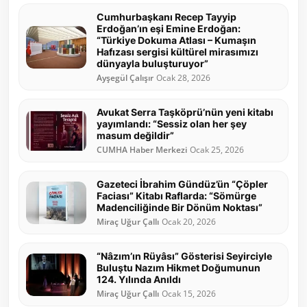
Cumhurbaşkanı Recep Tayyip
Erdoğan’ın eşi Emine Erdoğan:
“Türkiye Dokuma Atlası – Kumaşın
Hafızası sergisi kültürel mirasımızı
dünyayla buluşturuyor”
Ayşegül Çalışır
Ocak 28, 2026
Avukat Serra Taşköprü’nün yeni kitabı
yayımlandı: “Sessiz olan her şey
masum değildir”
CUMHA Haber Merkezi
Ocak 25, 2026
Gazeteci İbrahim Gündüz’ün “Çöpler
Faciası” Kitabı Raflarda: “Sömürge
Madenciliğinde Bir Dönüm Noktası”
Miraç Uğur Çallı
Ocak 20, 2026
“Nâzım’ın Rüyâsı” Gösterisi Seyirciyle
Buluştu Nazım Hikmet Doğumunun
124. Yılında Anıldı
Miraç Uğur Çallı
Ocak 15, 2026