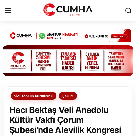
Kurumsal
Cumhurbaşkanlığı
Bakanlıklar
TBMM
Sivil Toplum Kuruluşları
Çorum
Siyasi Partiler
Hacı Bektaş Veli Anadolu
Yerel Yönetimler
Kültür Vakfı Çorum
Şubesi’nde Alevilik Kongresi
Mülki İdare