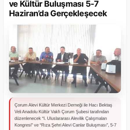
ve Kültür Buluşması 5-7
Toplum ve Yaşam
Haziran’da Gerçekleşecek
Sivil Toplum Kuruluşları
Kamu Kurumları ve Üst Kurullar
Resmi Reklamlar
Çorum Alevi Kültür Merkezi Derneği ile Hacı Bektaş
Veli Anadolu Kültür Vakfı Çorum Şubesi tarafından
düzenlenecek “I. Uluslararası Alevilik Çalışmaları
Kongresi” ve “Rıza Şehri Alevi Canlar Buluşması”, 5-7