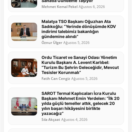
Sanatla Gündeme Taşıyor
Mehmet Kemal Pekel
Ağustos 6, 2026
Malatya TSO Başkanı Oğuzhan Ata
Sadıkoğlu: “Yerinde dönüşümde KDV
indirimi talebimiz bakanlığın
gündemine alındı”
Öznur Ülger
Ağustos 5, 2026
Ordu Ticaret ve Sanayi Odası Yönetim
Kurulu Başkanı A. Levent Karlıbel:
“Turizm Bu Şehrin Geleceğidir, Mevcut
Tesisler Korunmalı”
Fatih Can Cengiz
Ağustos 5, 2026
SAROT Termal Kaplıcaları İcra Kurulu
Başkanı Mehmet Emin Yerdelen: “İlk 20
yılda güçlü temeller attık, gelecek 20
yılın başarı hikâyesini birlikte
yazacağız”
Sıla Akçaat
Ağustos 4, 2026