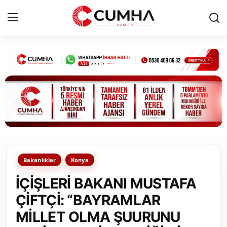
Kurumsal
Cumhurbaşkanlığı
Bakanlıklar
TBMM
Bakanlıklar
Konya
Siyasi Partiler
İÇİŞLERİ BAKANI MUSTAFA
Yerel Yönetimler
ÇİFTÇİ: “BAYRAMLAR
MİLLET OLMA ŞUURUNU
Mülki İdare