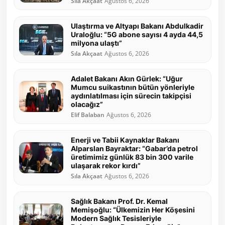
Sıla Akçaat
Ağustos 6, 2026
Ulaştırma ve Altyapı Bakanı Abdulkadir
Uraloğlu: “5G abone sayısı 4 ayda 44,5
milyona ulaştı”
Sıla Akçaat
Ağustos 6, 2026
Adalet Bakanı Akın Gürlek: “Uğur
Mumcu suikastının bütün yönleriyle
aydınlatılması için sürecin takipçisi
olacağız”
Elif Balaban
Ağustos 6, 2026
Enerji ve Tabii Kaynaklar Bakanı
Alparslan Bayraktar: “Gabar’da petrol
üretimimiz günlük 83 bin 300 varile
ulaşarak rekor kırdı”
Sıla Akçaat
Ağustos 6, 2026
Sağlık Bakanı Prof. Dr. Kemal
Memişoğlu: “Ülkemizin Her Köşesini
Modern Sağlık Tesisleriyle