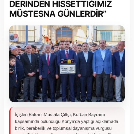
DERİNDEN HİSSETTİĞİMİZ
Toplum ve Yaşam
MÜSTESNA GÜNLERDİR”
Sivil Toplum Kuruluşları
Kamu Kurumları ve Üst Kurullar
Resmi Reklamlar
İçişleri Bakanı Mustafa Çiftçi, Kurban Bayramı
kapsamında bulunduğu Konya’da yaptığı açıklamada
birlik, beraberlik ve toplumsal dayanışma vurgusu