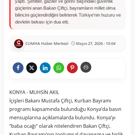
yaptı. Şehitler, gaziler ve görev başındaki güvenlik
güçlerini anan Bakan Çiftçi, bayramların millet olma
bilincini güçlendirdiğini belirterek Türkiye’nin huzuru ve
devletin bekası için dua etti.
CUMHA Haber Merkezi
Mayıs 27, 2026 - 15:04
KONYA - MUHSİN AKIL
İçişleri Bakanı Mustafa Çiftçi, Kurban Bayramı
programı kapsamında bulunduğu Konya’da basın
mensuplarına açıklamalarda bulundu. Konya’yı
“baba ocağı” olarak nitelendiren Bakan Çiftçi,
Kurban Bayramı’nın toplumsal dayanışma ve birlik