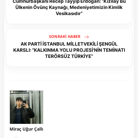
Cumhurbaşkanı Recep Tayyip Erdoğan: “Kızılay Bu
Ülkenin Övünç Kaynağı, Medeniyetimizin Kimlik
Vesikasıdır”
SONRAKI HABER
AK PARTİ İSTANBUL MİLLETVEKİLİ ŞENGÜL
KARSLI: “KALKINMA YOLU PROJESİ’NİN TEMİNATI
TERÖRSÜZ TÜRKİYE”
Miraç Uğur Çallı