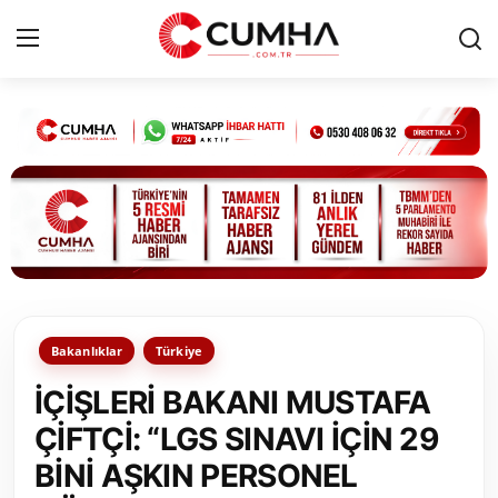
Kurumsal
Cumhurbaşkanlığı
Bakanlıklar
TBMM
Bakanlıklar
Türkiye
Siyasi Partiler
İÇİŞLERİ BAKANI MUSTAFA
Yerel Yönetimler
ÇİFTÇİ: “LGS SINAVI İÇİN 29
BİNİ AŞKIN PERSONEL
Mülki İdare