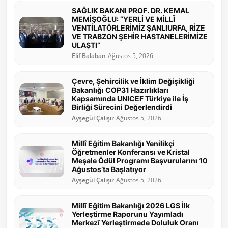
SAĞLIK BAKANI PROF. DR. KEMAL
MEMİŞOĞLU: “YERLİ VE MİLLÎ
VENTİLATÖRLERİMİZ ŞANLIURFA, RİZE
VE TRABZON ŞEHİR HASTANELERİMİZE
ULAŞTI”
Elif Balaban
Ağustos 5, 2026
Çevre, Şehircilik ve İklim Değişikliği
Bakanlığı COP31 Hazırlıkları
Kapsamında UNICEF Türkiye ile İş
Birliği Sürecini Değerlendirdi
Ayşegül Çalışır
Ağustos 5, 2026
Millî Eğitim Bakanlığı Yenilikçi
Öğretmenler Konferansı ve Kristal
Meşale Ödül Programı Başvurularını 10
Ağustos’ta Başlatıyor
Ayşegül Çalışır
Ağustos 5, 2026
Millî Eğitim Bakanlığı 2026 LGS İlk
Yerleştirme Raporunu Yayımladı
Merkezî Yerleştirmede Doluluk Oranı