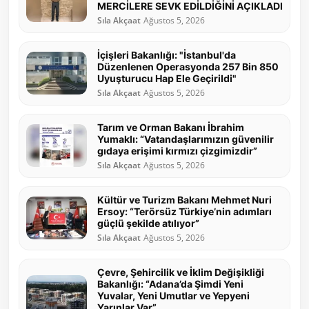
MERCİLERE SEVK EDİLDİĞİNİ AÇIKLADI
Sıla Akçaat
Ağustos 5, 2026
İçişleri Bakanlığı: "İstanbul'da
Düzenlenen Operasyonda 257 Bin 850
Uyuşturucu Hap Ele Geçirildi"
Sıla Akçaat
Ağustos 5, 2026
Tarım ve Orman Bakanı İbrahim
Yumaklı: “Vatandaşlarımızın güvenilir
gıdaya erişimi kırmızı çizgimizdir”
Sıla Akçaat
Ağustos 5, 2026
Kültür ve Turizm Bakanı Mehmet Nuri
Ersoy: “Terörsüz Türkiye’nin adımları
güçlü şekilde atılıyor”
Sıla Akçaat
Ağustos 5, 2026
Çevre, Şehircilik ve İklim Değişikliği
Bakanlığı: “Adana’da Şimdi Yeni
Yuvalar, Yeni Umutlar ve Yepyeni
Yarınlar Var”