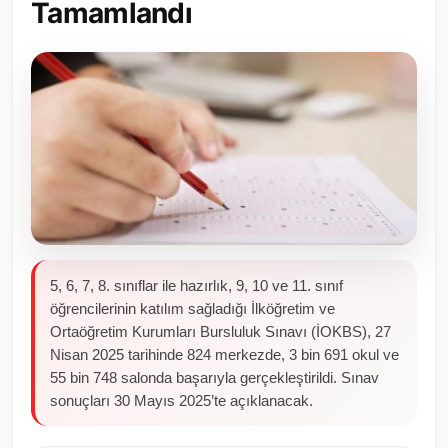
Tamamlandı
Toplum ve Yaşam
Sivil Toplum Kuruluşları
Kamu Kurumları ve Üst Kurullar
Resmi Reklamlar
5, 6, 7, 8. sınıflar ile hazırlık, 9, 10 ve 11. sınıf
öğrencilerinin katılım sağladığı İlköğretim ve
Ortaöğretim Kurumları Bursluluk Sınavı (İOKBS), 27
Nisan 2025 tarihinde 824 merkezde, 3 bin 691 okul ve
55 bin 748 salonda başarıyla gerçekleştirildi. Sınav
sonuçları 30 Mayıs 2025’te açıklanacak.