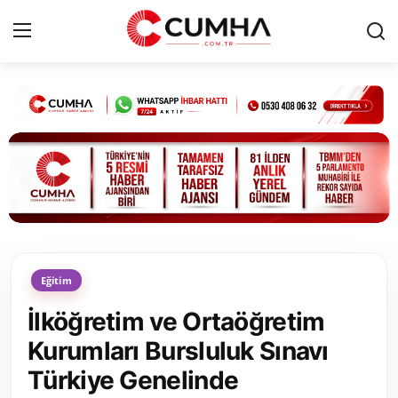
Kurumsal
Cumhurbaşkanlığı
Bakanlıklar
TBMM
Eğitim
Siyasi Partiler
İlköğretim ve Ortaöğretim
Yerel Yönetimler
Kurumları Bursluluk Sınavı
Türkiye Genelinde
Mülki İdare