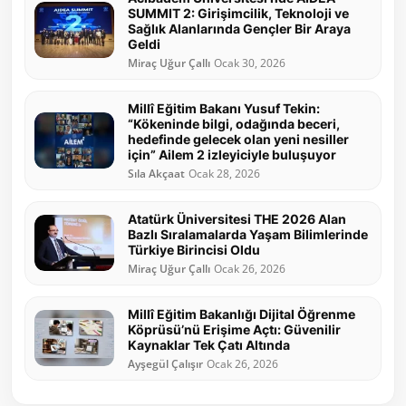
SUMMIT 2: Girişimcilik, Teknoloji ve
Sağlık Alanlarında Gençler Bir Araya
Geldi
Miraç Uğur Çallı
Ocak 30, 2026
Millî Eğitim Bakanı Yusuf Tekin:
“Kökeninde bilgi, odağında beceri,
hedefinde gelecek olan yeni nesiller
için” Ailem 2 izleyiciyle buluşuyor
Sıla Akçaat
Ocak 28, 2026
Atatürk Üniversitesi THE 2026 Alan
Bazlı Sıralamalarda Yaşam Bilimlerinde
Türkiye Birincisi Oldu
Miraç Uğur Çallı
Ocak 26, 2026
Millî Eğitim Bakanlığı Dijital Öğrenme
Köprüsü’nü Erişime Açtı: Güvenilir
Kaynaklar Tek Çatı Altında
Ayşegül Çalışır
Ocak 26, 2026