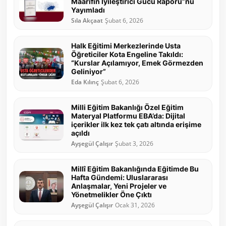
Maarifin İyileştirici Gücü Raporu”nu
Yayımladı
Sıla Akçaat
Şubat 6, 2026
Halk Eğitimi Merkezlerinde Usta
Öğreticiler Kota Engeline Takıldı:
“Kurslar Açılamıyor, Emek Görmezden
Geliniyor”
Eda Kılınç
Şubat 6, 2026
Milli Eğitim Bakanlığı Özel Eğitim
Materyal Platformu EBA’da: Dijital
içerikler ilk kez tek çatı altında erişime
açıldı
Ayşegül Çalışır
Şubat 3, 2026
Millî Eğitim Bakanlığında Eğitimde Bu
Hafta Gündemi: Uluslararası
Anlaşmalar, Yeni Projeler ve
Yönetmelikler Öne Çıktı
Ayşegül Çalışır
Ocak 31, 2026