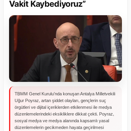
Vakit Kaybediyoruz”
Toplum ve Yaşam
Sivil Toplum Kuruluşları
Kamu Kurumları ve Üst Kurullar
Resmi Reklamlar
TBMM Genel Kurulu’nda konuşan Antalya Milletvekili
Uğur Poyraz, artan şiddet olayları, gençlerin suç
örgütleri ve dijital içeriklerden etkilenmesi ile medya
düzenlemelerindeki eksikliklere dikkat çekti. Poyraz,
sosyal medya ve medya alanında kapsamlı yasal
düzenlemelerin gecikmeden hayata geçirilmesi