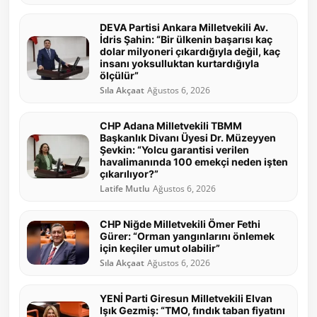
DEVA Partisi Ankara Milletvekili Av.
İdris Şahin: “Bir ülkenin başarısı kaç
dolar milyoneri çıkardığıyla değil, kaç
insanı yoksulluktan kurtardığıyla
ölçülür”
Sıla Akçaat
Ağustos 6, 2026
CHP Adana Milletvekili TBMM
Başkanlık Divanı Üyesi Dr. Müzeyyen
Şevkin: “Yolcu garantisi verilen
havalimanında 100 emekçi neden işten
çıkarılıyor?”
Latife Mutlu
Ağustos 6, 2026
CHP Niğde Milletvekili Ömer Fethi
Gürer: “Orman yangınlarını önlemek
için keçiler umut olabilir”
Sıla Akçaat
Ağustos 6, 2026
YENİ Parti Giresun Milletvekili Elvan
Işık Gezmiş: “TMO, fındık taban fiyatını