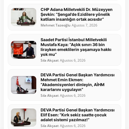
CHP Adana Milletvekili Dr. Müzeyyen
Şevkin: “Şengal’de Ezidilere yönelik
katliam insanlığın ortak acısıdır”
Mehmet Tazeoğlu
Ağustos 7, 2026
Saadet Partisi İstanbul Milletvekili
Mustafa Kaya: “Açlık sınırı 36 bin
lirayken emeklilerin yaşamaya hakkı
yok mu”
Sıla Akçaat
Ağustos 6, 2026
DEVA Partisi Genel Başkan Yardımcısı
Mehmet Emin Ekmen:
“Akademisyenleri dinleyin, AİHM
kararlarını uygulayın”
Sıla Akçaat
Ağustos 6, 2026
DEVA Partisi Genel Başkan Yardımcısı
Elif Esen: “Kırk sekiz saatte çocuk
adalet sistemi yazılmaz!”
Sıla Akçaat
Ağustos 6, 2026