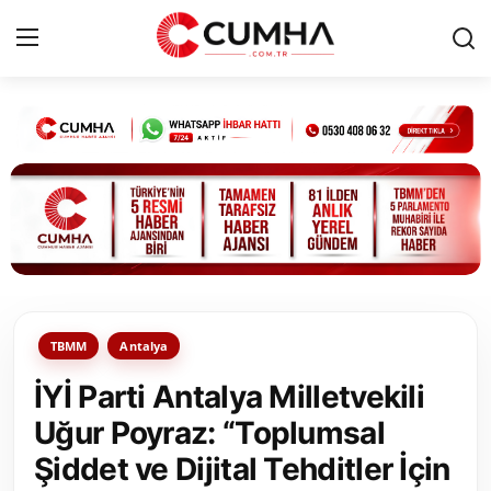
Kurumsal
Cumhurbaşkanlığı
Bakanlıklar
TBMM
TBMM
Antalya
Siyasi Partiler
İYİ Parti Antalya Milletvekili
Yerel Yönetimler
Uğur Poyraz: “Toplumsal
Şiddet ve Dijital Tehditler İçin
Mülki İdare