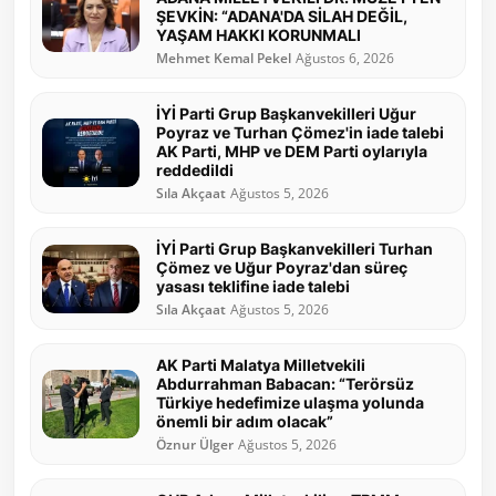
ŞEVKİN: “ADANA'DA SİLAH DEĞİL,
YAŞAM HAKKI KORUNMALI
Mehmet Kemal Pekel
Ağustos 6, 2026
İYİ Parti Grup Başkanvekilleri Uğur
Poyraz ve Turhan Çömez'in iade talebi
AK Parti, MHP ve DEM Parti oylarıyla
reddedildi
Sıla Akçaat
Ağustos 5, 2026
İYİ Parti Grup Başkanvekilleri Turhan
Çömez ve Uğur Poyraz'dan süreç
yasası teklifine iade talebi
Sıla Akçaat
Ağustos 5, 2026
AK Parti Malatya Milletvekili
Abdurrahman Babacan: “Terörsüz
Türkiye hedefimize ulaşma yolunda
önemli bir adım olacak”
Öznur Ülger
Ağustos 5, 2026