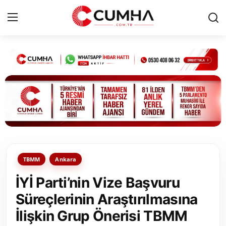
Kurumsal
Cumhurbaşkanlığı
Bakanlıklar
TBMM
TBMM
Ankara
Siyasi Partiler
İYİ Parti’nin Vize Başvuru
Yerel Yönetimler
Süreçlerinin Araştırılmasına
İlişkin Grup Önerisi TBMM
Mülki İdare