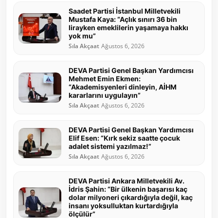
Saadet Partisi İstanbul Milletvekili
Mustafa Kaya: “Açlık sınırı 36 bin
lirayken emeklilerin yaşamaya hakkı
yok mu”
Sıla Akçaat
Ağustos 6, 2026
DEVA Partisi Genel Başkan Yardımcısı
Mehmet Emin Ekmen:
“Akademisyenleri dinleyin, AİHM
kararlarını uygulayın”
Sıla Akçaat
Ağustos 6, 2026
DEVA Partisi Genel Başkan Yardımcısı
Elif Esen: “Kırk sekiz saatte çocuk
adalet sistemi yazılmaz!”
Sıla Akçaat
Ağustos 6, 2026
DEVA Partisi Ankara Milletvekili Av.
İdris Şahin: “Bir ülkenin başarısı kaç
dolar milyoneri çıkardığıyla değil, kaç
insanı yoksulluktan kurtardığıyla
ölçülür”