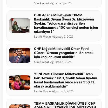
Sıla Akçaat
Ağustos 6, 2026
CHP Adana Milletvekili TBMM
Başkanlık Divanı Üyesi Dr. Müzeyyen
Şevkin: “Yolcu garantisi verilen
havalimanında 100 emekçi neden işten
çıkarılıyor?”
Latife Mutlu
Ağustos 6, 2026
CHP Niğde Milletvekili Ömer Fethi
Gürer: “Orman yangınlarını önlemek
için keçiler umut olabilir”
Sıla Akçaat
Ağustos 6, 2026
YENİ Parti Giresun Milletvekili Elvan
Işık Gezmiş: “TMO, fındık taban fiyatını
hasat başlamadan önce en az 350 TL
olarak açıklamalıdır”
Latife Mutlu
Ağustos 6, 2026
TBMM BAŞKANLIK DİVANI ÜYESİ CHP
ADANA MİLLETVEKİLİ DR. MÜZEYYEN