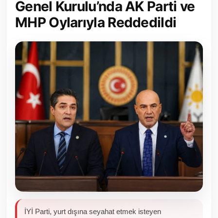
Genel Kurulu’nda AK Parti ve
Toplum ve Yaşam
MHP Oylarıyla Reddedildi
Sivil Toplum Kuruluşları
Kamu Kurumları ve Üst Kurullar
Resmi Reklamlar
İYİ Parti, yurt dışına seyahat etmek isteyen