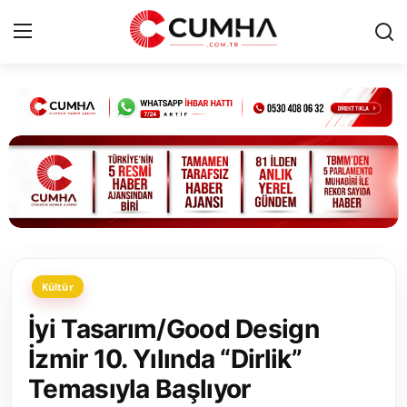
Kurumsal
Cumhurbaşkanlığı
Bakanlıklar
TBMM
Kültür
Siyasi Partiler
İyi Tasarım/Good Design
Yerel Yönetimler
İzmir 10. Yılında “Dirlik”
Temasıyla Başlıyor
Mülki İdare