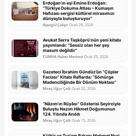
Erdoğan’ın eşi Emine Erdoğan:
“Türkiye Dokuma Atlası – Kumaşın
Hafızası sergisi kültürel mirasımızı
dünyayla buluşturuyor”
Ayşegül Çalışır
Ocak 28, 2026
Avukat Serra Taşköprü’nün yeni kitabı
yayımlandı: “Sessiz olan her şey
masum değildir”
CUMHA Haber Merkezi
Ocak 25, 2026
Gazeteci İbrahim Gündüz’ün “Çöpler
Faciası” Kitabı Raflarda: “Sömürge
Madenciliğinde Bir Dönüm Noktası”
Miraç Uğur Çallı
Ocak 20, 2026
“Nâzım’ın Rüyâsı” Gösterisi Seyirciyle
Buluştu Nazım Hikmet Doğumunun
124. Yılında Anıldı
Miraç Uğur Çallı
Ocak 15, 2026
Kültür ve Turizm Bakanı Mehmet Nuri