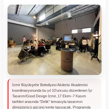
Toplum ve Yaşam
Sivil Toplum Kuruluşları
Kamu Kurumları ve Üst Kurullar
Resmi Reklamlar
İzmir Büyükşehir Belediyesi Akdeniz Akademisi
koordinasyonunda bu yıl 10’uncusu düzenlenen İyi
Tasarım/Good Design İzmir, 17 Ekim–7 Kasım
tarihleri arasında “Dirlik” temasıyla tasarımın
dönüştürücü gücünü kente taşıyacak. Programda