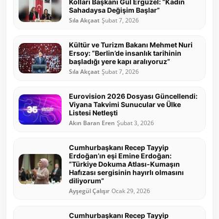
Kolları Başkanı Gül Ergüzel: “Kadın
Sahadaysa Değişim Başlar”
Sıla Akçaat
Şubat 7, 2026
Kültür ve Turizm Bakanı Mehmet Nuri
Ersoy: “Berlin’de insanlık tarihinin
başladığı yere kapı aralıyoruz”
Sıla Akçaat
Şubat 7, 2026
Eurovision 2026 Dosyası Güncellendi:
Viyana Takvimi Sunucular ve Ülke
Listesi Netleşti
Akın Baran Eren
Şubat 3, 2026
Cumhurbaşkanı Recep Tayyip
Erdoğan’ın eşi Emine Erdoğan:
“Türkiye Dokuma Atlası-Kumaşın
Hafızası sergisinin hayırlı olmasını
diliyorum”
Ayşegül Çalışır
Ocak 29, 2026
Cumhurbaşkanı Recep Tayyip