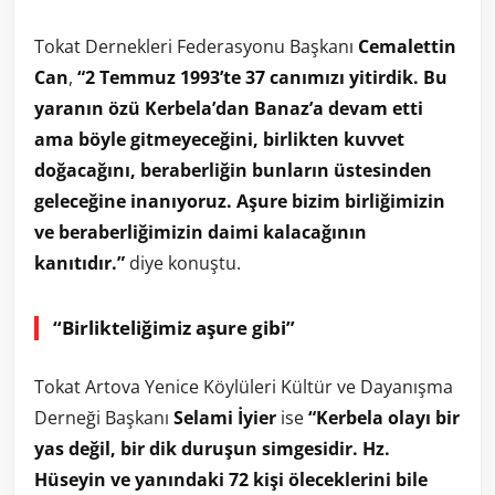
Tokat Dernekleri Federasyonu Başkanı
Cemalettin
Can
,
“2 Temmuz 1993’te 37 canımızı yitirdik. Bu
yaranın özü Kerbela’dan Banaz’a devam etti
ama böyle gitmeyeceğini, birlikten kuvvet
doğacağını, beraberliğin bunların üstesinden
geleceğine inanıyoruz. Aşure bizim birliğimizin
ve beraberliğimizin daimi kalacağının
kanıtıdır.”
diye konuştu.
“Birlikteliğimiz aşure gibi”
Tokat Artova Yenice Köylüleri Kültür ve Dayanışma
Derneği Başkanı
Selami İyier
ise
“Kerbela olayı bir
yas değil, bir dik duruşun simgesidir. Hz.
Hüseyin ve yanındaki 72 kişi öleceklerini bile