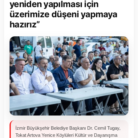
yeniden yapılması için
Toplum ve Yaşam
üzerimize düşeni yapmaya
hazırız”
Sivil Toplum Kuruluşları
Kamu Kurumları ve Üst Kurullar
Resmi Reklamlar
İzmir Büyükşehir Belediye Başkanı Dr. Cemil Tugay,
Tokat Artova Yenice Köylüleri Kültür ve Dayanışma