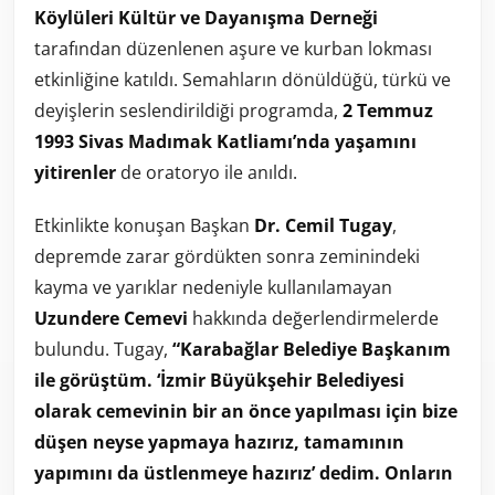
Köylüleri Kültür ve Dayanışma Derneği
tarafından düzenlenen aşure ve kurban lokması
etkinliğine katıldı. Semahların dönüldüğü, türkü ve
deyişlerin seslendirildiği programda,
2 Temmuz
1993 Sivas Madımak Katliamı’nda yaşamını
yitirenler
de oratoryo ile anıldı.
Etkinlikte konuşan Başkan
Dr. Cemil Tugay
,
depremde zarar gördükten sonra zeminindeki
kayma ve yarıklar nedeniyle kullanılamayan
Uzundere Cemevi
hakkında değerlendirmelerde
bulundu. Tugay,
“Karabağlar Belediye Başkanım
ile görüştüm. ‘İzmir Büyükşehir Belediyesi
olarak cemevinin bir an önce yapılması için bize
düşen neyse yapmaya hazırız, tamamının
yapımını da üstlenmeye hazırız’ dedim. Onların