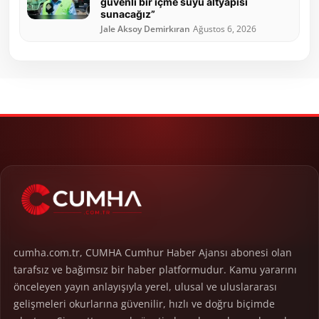
güvenli bir içme suyu altyapısı
sunacağız”
Jale Aksoy Demirkıran
Ağustos 6, 2026
cumha.com.tr, CUMHA Cumhur Haber Ajansı abonesi olan
tarafsız ve bağımsız bir haber platformudur. Kamu yararını
önceleyen yayın anlayışıyla yerel, ulusal ve uluslararası
gelişmeleri okurlarına güvenilir, hızlı ve doğru biçimde