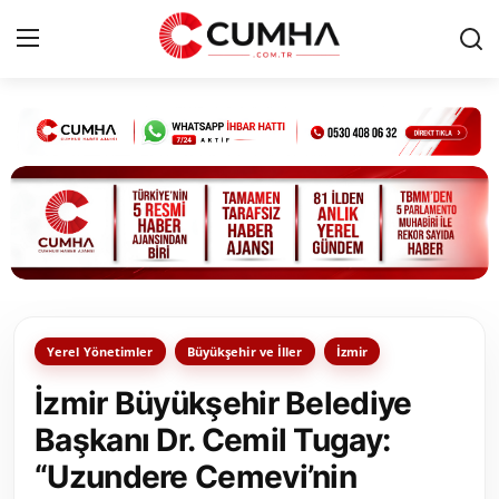
Kurumsal
Cumhurbaşkanlığı
Bakanlıklar
TBMM
Yerel Yönetimler
Büyükşehir ve İller
İzmir
Siyasi Partiler
İzmir Büyükşehir Belediye
Yerel Yönetimler
Başkanı Dr. Cemil Tugay:
“Uzundere Cemevi’nin
Mülki İdare