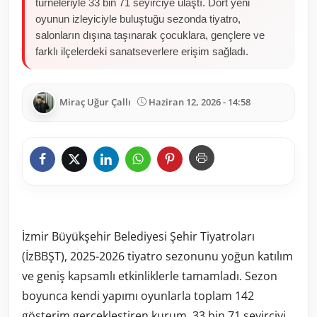
turneleriyle 33 bin 71 seyirciye ulaştı. Dört yeni
oyunun izleyiciyle buluştuğu sezonda tiyatro,
salonların dışına taşınarak çocuklara, gençlere ve
farklı ilçelerdeki sanatseverlere erişim sağladı.
Miraç Uğur Çallı
Haziran 12, 2026 - 14:58
İzmir Büyükşehir Belediyesi Şehir Tiyatroları
(İzBBŞT), 2025-2026 tiyatro sezonunu yoğun katılım
ve geniş kapsamlı etkinliklerle tamamladı. Sezon
boyunca kendi yapımı oyunlarla toplam 142
gösterim gerçekleştiren kurum, 33 bin 71 seyirciyi