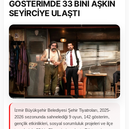
GÖSTERİMDE 33 BİNİ AŞKIN
Toplum ve Yaşam
SEYİRCİYE ULAŞTI
Sivil Toplum Kuruluşları
Kamu Kurumları ve Üst Kurullar
Resmi Reklamlar
İzmir Büyükşehir Belediyesi Şehir Tiyatroları, 2025-
2026 sezonunda sahnelediği 9 oyun, 142 gösterim,
gençlik etkinlikleri, sosyal sorumluluk projeleri ve ilçe