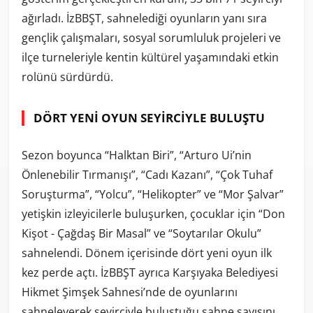
ağırladı. İzBBŞT, sahnelediği oyunların yanı sıra
gençlik çalışmaları, sosyal sorumluluk projeleri ve
ilçe turneleriyle kentin kültürel yaşamındaki etkin
rolünü sürdürdü.
DÖRT YENİ OYUN SEYİRCİYLE BULUŞTU
Sezon boyunca “Halktan Biri”, “Arturo Ui’nin
Önlenebilir Tırmanışı”, “Cadı Kazanı”, “Çok Tuhaf
Soruşturma”, “Yolcu”, “Helikopter” ve “Mor Şalvar”
yetişkin izleyicilerle buluşurken, çocuklar için “Don
Kişot - Çağdaş Bir Masal” ve “Soytarılar Okulu”
sahnelendi. Dönem içerisinde dört yeni oyun ilk
kez perde açtı. İzBBŞT ayrıca Karşıyaka Belediyesi
Hikmet Şimşek Sahnesi’nde de oyunlarını
sahneleyerek seyirciyle buluştuğu sahne sayısını