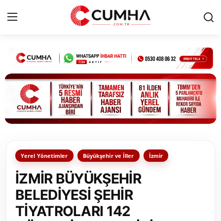
Kurumsal
Cumhurbaşkanlığı
Bakanlıklar
TBMM
Yerel Yönetimler
Büyükşehir ve İller
İzmir
Siyasi Partiler
İZMİR BÜYÜKŞEHİR
Yerel Yönetimler
BELEDİYESİ ŞEHİR
TİYATROLARI 142
Mülki İdare