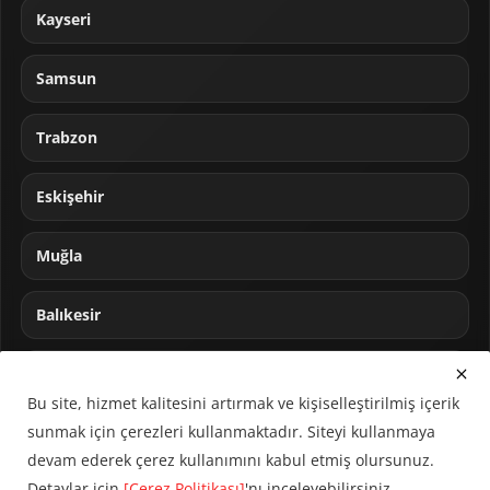
Kayseri
Samsun
Trabzon
Eskişehir
Muğla
Balıkesir
Sakarya
Bu site, hizmet kalitesini artırmak ve kişiselleştirilmiş içerik
sunmak için çerezleri kullanmaktadır. Siteyi kullanmaya
devam ederek çerez kullanımını kabul etmiş olursunuz.
Detaylar için
[Çerez Politikası]
'nı inceleyebilirsiniz.