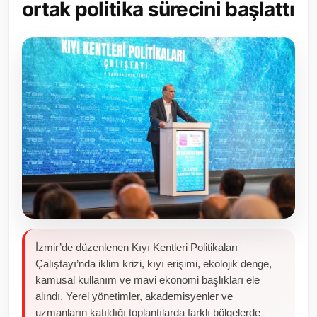
ortak politika sürecini başlattı
Toplum ve Yaşam
Sivil Toplum Kuruluşları
Kamu Kurumları ve Üst Kurullar
Resmi Reklamlar
İzmir’de düzenlenen Kıyı Kentleri Politikaları
Çalıştayı’nda iklim krizi, kıyı erişimi, ekolojik denge,
kamusal kullanım ve mavi ekonomi başlıkları ele
alındı. Yerel yönetimler, akademisyenler ve
uzmanların katıldığı toplantılarda farklı bölgelerde