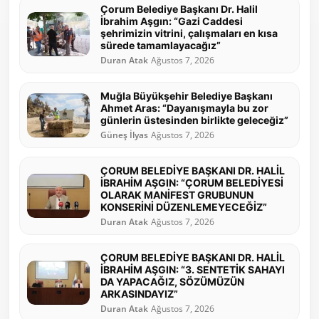
Çorum Belediye Başkanı Dr. Halil
İbrahim Aşgın: “Gazi Caddesi
şehrimizin vitrini, çalışmaları en kısa
sürede tamamlayacağız”
Duran Atak
Ağustos 7, 2026
Muğla Büyükşehir Belediye Başkanı
Ahmet Aras: “Dayanışmayla bu zor
günlerin üstesinden birlikte geleceğiz”
Güneş İlyas
Ağustos 7, 2026
ÇORUM BELEDİYE BAŞKANI DR. HALİL
İBRAHİM AŞGIN: “ÇORUM BELEDİYESİ
OLARAK MANİFEST GRUBUNUN
KONSERİNİ DÜZENLEMEYECEĞİZ”
Duran Atak
Ağustos 7, 2026
ÇORUM BELEDİYE BAŞKANI DR. HALİL
İBRAHİM AŞGIN: “3. SENTETİK SAHAYI
DA YAPACAĞIZ, SÖZÜMÜZÜN
ARKASINDAYIZ”
Duran Atak
Ağustos 7, 2026