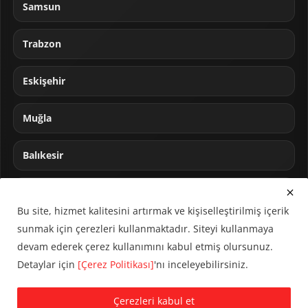
Samsun
Trabzon
Eskişehir
Muğla
Balıkesir
Sakarya
Bu site, hizmet kalitesini artırmak ve kişiselleştirilmiş içerik
sunmak için çerezleri kullanmaktadır. Siteyi kullanmaya
devam ederek çerez kullanımını kabul etmiş olursunuz.
Detaylar için
[Çerez Politikası]
'nı inceleyebilirsiniz.
© 2024 CUMHA (Cumhur Haber Ajansı) Tüm hakları saklıdır.
Çerezleri kabul et