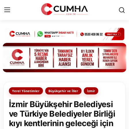
Kurumsal
Cumhurbaşkanlığı
Bakanlıklar
TBMM
Yerel Yönetimler
Büyükşehir ve İller
İzmir
Siyasi Partiler
İzmir Büyükşehir Belediyesi
Yerel Yönetimler
ve Türkiye Belediyeler Birliği
kıyı kentlerinin geleceği için
Mülki İdare