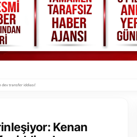
n dev transfer iddiası!
rinleşiyor: Kenan