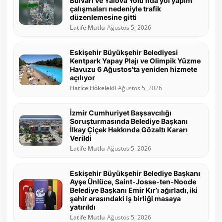
Bulvarı ve Yalova Yolu'nda yol yapım
çalışmaları nedeniyle trafik
düzenlemesine gitti
Latife Mutlu
Ağustos 5, 2026
Eskişehir Büyükşehir Belediyesi
Kentpark Yapay Plajı ve Olimpik Yüzme
Havuzu 6 Ağustos'ta yeniden hizmete
açılıyor
Hatice Hökelekli
Ağustos 5, 2026
İzmir Cumhuriyet Başsavcılığı
Soruşturmasında Belediye Başkanı
İlkay Çiçek Hakkında Gözaltı Kararı
Verildi
Latife Mutlu
Ağustos 5, 2026
Eskişehir Büyükşehir Belediye Başkanı
Ayşe Ünlüce, Saint-Josse-ten-Noode
Belediye Başkanı Emir Kır’ı ağırladı, iki
şehir arasındaki iş birliği masaya
yatırıldı
Latife Mutlu
Ağustos 5, 2026