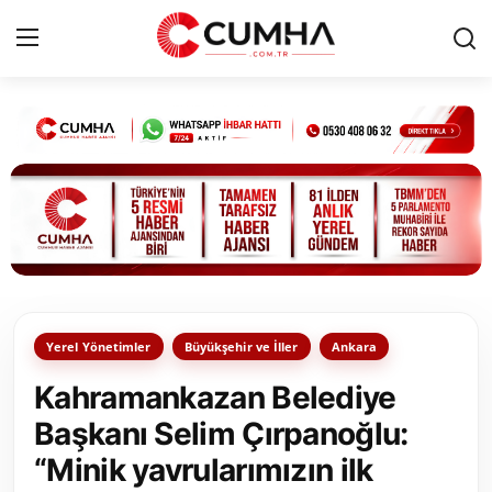
Kurumsal
Cumhurbaşkanlığı
Bakanlıklar
TBMM
Yerel Yönetimler
Büyükşehir ve İller
Ankara
Siyasi Partiler
Kahramankazan Belediye
Yerel Yönetimler
Başkanı Selim Çırpanoğlu:
“Minik yavrularımızın ilk
Mülki İdare