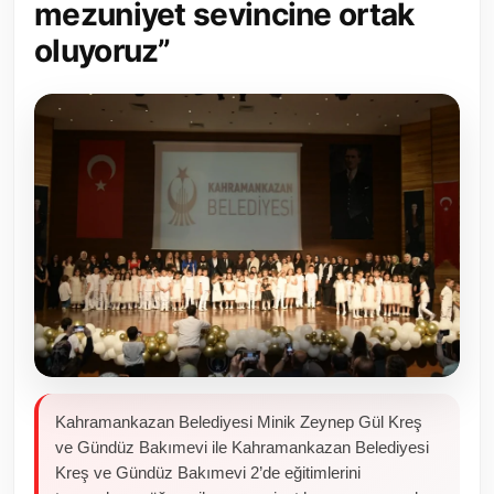
mezuniyet sevincine ortak
Toplum ve Yaşam
oluyoruz”
Sivil Toplum Kuruluşları
Kamu Kurumları ve Üst Kurullar
Resmi Reklamlar
Kahramankazan Belediyesi Minik Zeynep Gül Kreş
ve Gündüz Bakımevi ile Kahramankazan Belediyesi
Kreş ve Gündüz Bakımevi 2’de eğitimlerini