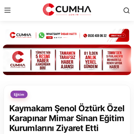
Kurumsal
Cumhurbaşkanlığı
Bakanlıklar
TBMM
Eğitim
Siyasi Partiler
Kaymakam Şenol Öztürk Özel
Yerel Yönetimler
Karapınar Mimar Sinan Eğitim
Kurumlarını Ziyaret Etti
Mülki İdare