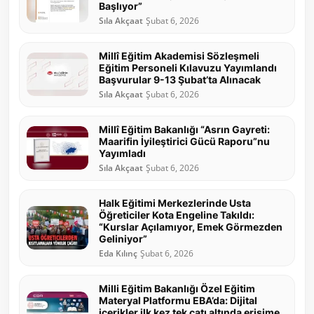
Başlıyor”
Sıla Akçaat
Şubat 6, 2026
Millî Eğitim Akademisi Sözleşmeli
Eğitim Personeli Kılavuzu Yayımlandı
Başvurular 9-13 Şubat’ta Alınacak
Sıla Akçaat
Şubat 6, 2026
Millî Eğitim Bakanlığı “Asrın Gayreti:
Maarifin İyileştirici Gücü Raporu”nu
Yayımladı
Sıla Akçaat
Şubat 6, 2026
Halk Eğitimi Merkezlerinde Usta
Öğreticiler Kota Engeline Takıldı:
“Kurslar Açılamıyor, Emek Görmezden
Geliniyor”
Eda Kılınç
Şubat 6, 2026
Milli Eğitim Bakanlığı Özel Eğitim
Materyal Platformu EBA’da: Dijital
içerikler ilk kez tek çatı altında erişime