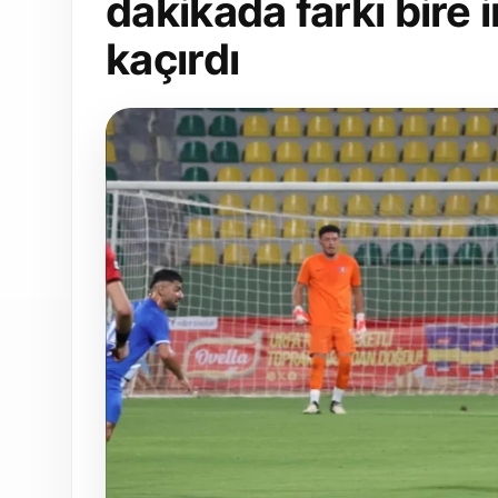
dakikada farkı bire 
kaçırdı