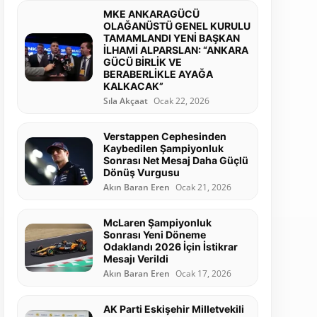
MKE ANKARAGÜCÜ
OLAĞANÜSTÜ GENEL KURULU
TAMAMLANDI YENİ BAŞKAN
İLHAMİ ALPARSLAN: “ANKARA
GÜCÜ BİRLİK VE
BERABERLİKLE AYAĞA
KALKACAK”
Sıla Akçaat
Ocak 22, 2026
Verstappen Cephesinden
Kaybedilen Şampiyonluk
Sonrası Net Mesaj Daha Güçlü
Dönüş Vurgusu
Akın Baran Eren
Ocak 21, 2026
McLaren Şampiyonluk
Sonrası Yeni Döneme
Odaklandı 2026 İçin İstikrar
Mesajı Verildi
Akın Baran Eren
Ocak 17, 2026
AK Parti Eskişehir Milletvekili