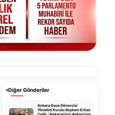
Diğer Gönderiler
Ankara Gece Dönercisi
Yönetim Kurulu Başkanı Erhan
Çelik: “Ankaragücü Ankara’nın