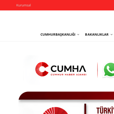
Kurumsal
Kurumsal
CUMHURBAŞKANLIĞI
BAKANLIKLAR
Cumhurbaşkanlığı
Bakanlıklar
TBMM
Siyasi Partiler
Yerel Yönetimler
Mülki İdare