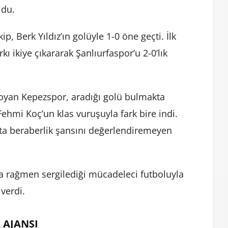
ldu.
p, Berk Yıldız’ın golüyle 1-0 öne geçti. İlk
kı ikiye çıkararak Şanlıurfaspor’u 2-0’lık
 koyan Kepezspor, aradığı golü bulmakta
ehmi Koç’un klas vuruşuyla fark bire indi.
tta beraberlik şansını değerlendiremeyen
a rağmen sergilediği mücadeleci futboluyla
verdi.
 AJANSI