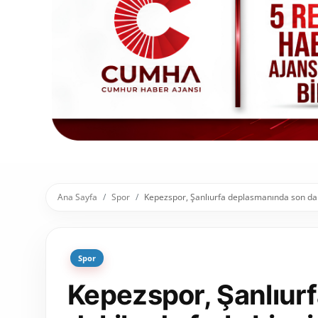
Toplum ve Yaşam
Sivil Toplum Kuruluşları
Kamu Kurumları ve Üst Kurullar
Resmi Reklamlar
Ana Sayfa
Spor
Kepezspor, Şanlıurfa deplasmanında son daki
Spor
Kepezspor, Şanlıur