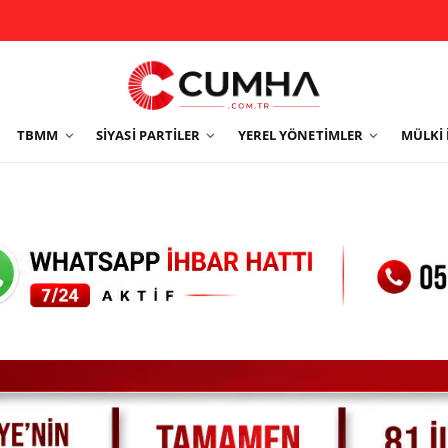
TBMM
SIYASI PARTILER
YEREL YÖNETIMLER
MÜLKI 