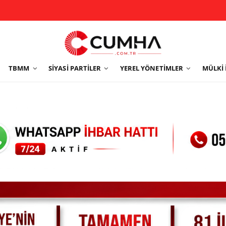
TBMM
SIYASI PARTILER
YEREL YÖNETIMLER
MÜLKI 