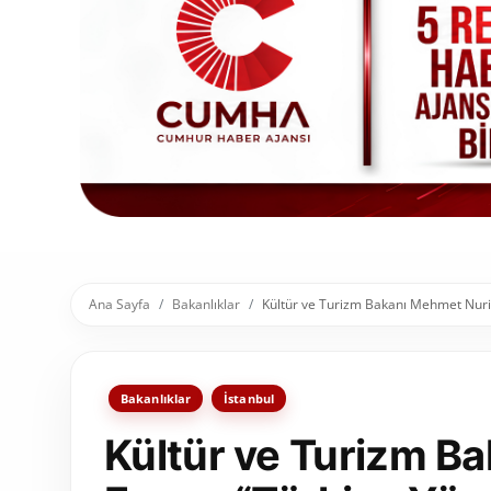
Toplum ve Yaşam
Sivil Toplum Kuruluşları
Kamu Kurumları ve Üst Kurullar
Resmi Reklamlar
Ana Sayfa
Bakanlıklar
Kültür ve Turizm Bakanı Mehmet Nuri E
Bakanlıklar
İstanbul
Kültür ve Turizm B