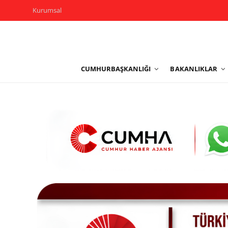
Kurumsal
Kurumsal
CUMHURBAŞKANLIĞI
BAKANLIKLAR
Cumhurbaşkanlığı
Bakanlıklar
TBMM
Siyasi Partiler
Yerel Yönetimler
Mülki İdare