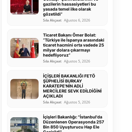
gazilerin hassasiyetleri bu
yasada temel ilke olarak
gözetildi”
Sıla Akçaat
Ağustos 6, 2026
Ticaret Bakanı Ömer Bolat:
“Türkiye ile İspanya arasındaki
ticaret hacmini orta vadede 25
milyar dolara çıkarmayı
hedefliyoruz”
Sıla Akçaat
Ağustos 5, 2026
İÇİŞLERİ BAKANLIĞI FETÖ
ŞÜPHELİSİ BURKAY
KARATEPE'NİN ADLİ
MERCİLERE SEVK EDİLDİĞİNİ
AÇIKLADI
Sıla Akçaat
Ağustos 5, 2026
İçişleri Bakanlığı: "İstanbul'da
Düzenlenen Operasyonda 257
Bin 850 Uyuşturucu Hap Ele
Geçirildi"