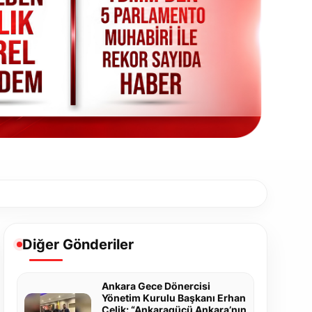
Diğer Gönderiler
Ankara Gece Dönercisi
Yönetim Kurulu Başkanı Erhan
Çelik: “Ankaragücü Ankara’nın