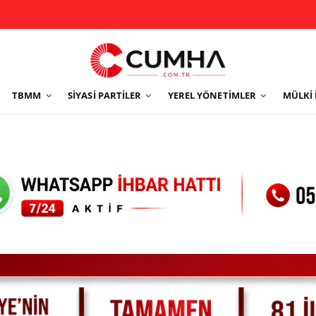
TBMM
SIYASI PARTILER
YEREL YÖNETIMLER
MÜLKI 