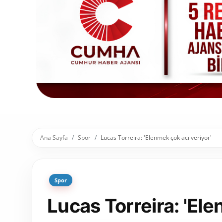
Toplum ve Yaşam
Sivil Toplum Kuruluşları
Kamu Kurumları ve Üst Kurullar
Resmi Reklamlar
Ana Sayfa
Spor
Lucas Torreira: 'Elenmek çok acı veriyor'
Spor
Lucas Torreira: 'Ele