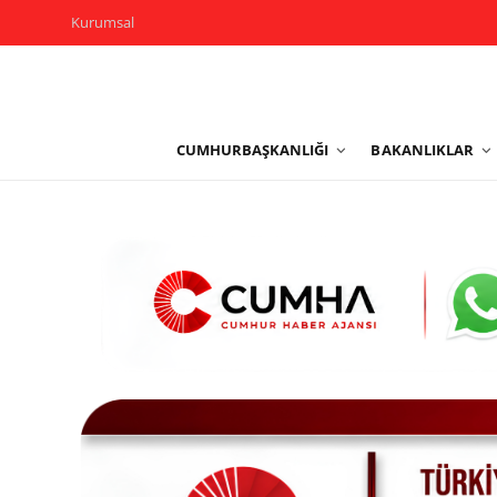
Kurumsal
Kurumsal
CUMHURBAŞKANLIĞI
BAKANLIKLAR
Cumhurbaşkanlığı
Bakanlıklar
TBMM
Siyasi Partiler
Yerel Yönetimler
Mülki İdare