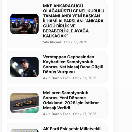
MKE ANKARAGÜCÜ
OLAĞANÜSTÜ GENEL KURULU
TAMAMLANDI YENİ BAŞKAN
İLHAMİ ALPARSLAN: “ANKARA
GÜCÜ BİRLİK VE
BERABERLİKLE AYAĞA
KALKACAK”
Sıla Akçaat
Ocak 22, 2026
Verstappen Cephesinden
Kaybedilen Şampiyonluk
Sonrası Net Mesaj Daha Güçlü
Dönüş Vurgusu
Akın Baran Eren
Ocak 21, 2026
McLaren Şampiyonluk
Sonrası Yeni Döneme
Odaklandı 2026 İçin İstikrar
Mesajı Verildi
Akın Baran Eren
Ocak 17, 2026
AK Parti Eskişehir Milletvekili