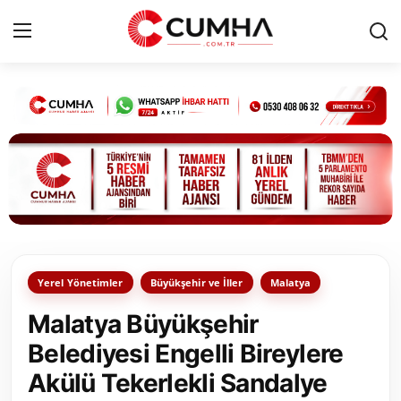
Kurumsal
Cumhurbaşkanlığı
Bakanlıklar
TBMM
Yerel Yönetimler
Büyükşehir ve İller
Malatya
Siyasi Partiler
Malatya Büyükşehir
Yerel Yönetimler
Belediyesi Engelli Bireylere
Akülü Tekerlekli Sandalye
Mülki İdare