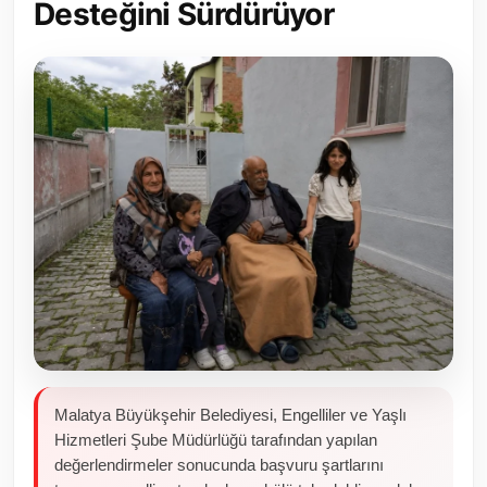
Desteğini Sürdürüyor
Toplum ve Yaşam
Sivil Toplum Kuruluşları
Kamu Kurumları ve Üst Kurullar
Resmi Reklamlar
Malatya Büyükşehir Belediyesi, Engelliler ve Yaşlı
Hizmetleri Şube Müdürlüğü tarafından yapılan
değerlendirmeler sonucunda başvuru şartlarını