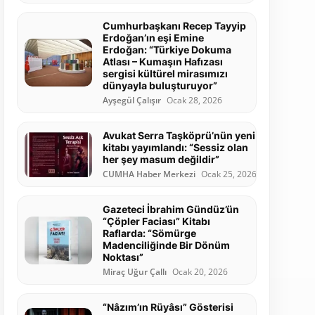
Cumhurbaşkanı Recep Tayyip
Erdoğan’ın eşi Emine
Erdoğan: “Türkiye Dokuma
Atlası – Kumaşın Hafızası
sergisi kültürel mirasımızı
dünyayla buluşturuyor”
Ayşegül Çalışır
Ocak 28, 2026
Avukat Serra Taşköprü’nün yeni
kitabı yayımlandı: “Sessiz olan
her şey masum değildir”
CUMHA Haber Merkezi
Ocak 25, 2026
Gazeteci İbrahim Gündüz’ün
“Çöpler Faciası” Kitabı
Raflarda: “Sömürge
Madenciliğinde Bir Dönüm
Noktası”
Miraç Uğur Çallı
Ocak 20, 2026
“Nâzım’ın Rüyâsı” Gösterisi