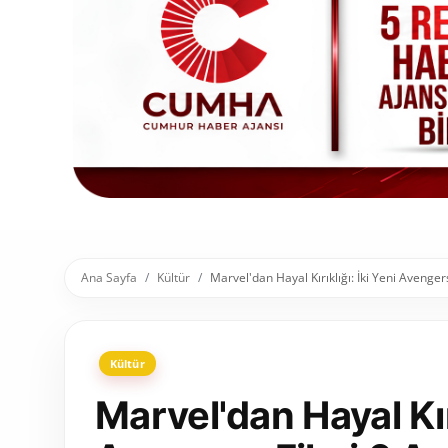
Toplum ve Yaşam
Sivil Toplum Kuruluşları
Kamu Kurumları ve Üst Kurullar
Resmi Reklamlar
Ana Sayfa
Kültür
Marvel'dan Hayal Kırıklığı: İki Yeni Avenger
Kültür
Marvel'dan Hayal Kırı