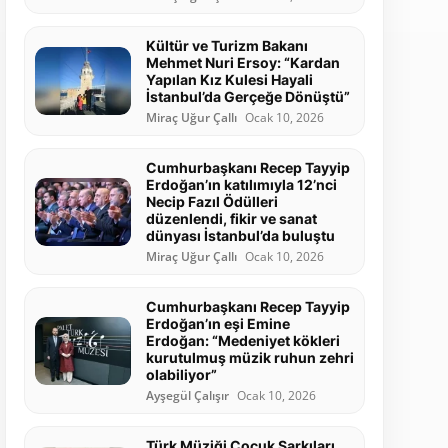
Kültür ve Turizm Bakanı
Mehmet Nuri Ersoy: “Kardan
Yapılan Kız Kulesi Hayali
İstanbul’da Gerçeğe Dönüştü”
Miraç Uğur Çallı
Ocak 10, 2026
Cumhurbaşkanı Recep Tayyip
Erdoğan’ın katılımıyla 12’nci
Necip Fazıl Ödülleri
düzenlendi, fikir ve sanat
dünyası İstanbul’da buluştu
Miraç Uğur Çallı
Ocak 10, 2026
Cumhurbaşkanı Recep Tayyip
Erdoğan’ın eşi Emine
Erdoğan: “Medeniyet kökleri
kurutulmuş müzik ruhun zehri
olabiliyor”
Ayşegül Çalışır
Ocak 10, 2026
Türk Müziği Çocuk Şarkıları