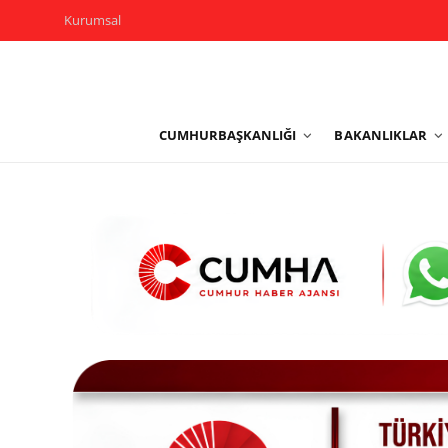
Kurumsal
Kurumsal
CUMHURBAŞKANLIĞI
BAKANLIKLAR
Cumhurbaşkanlığı
Bakanlıklar
TBMM
Siyasi Partiler
Yerel Yönetimler
Mülki İdare