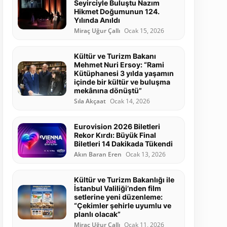
Seyirciyle Buluştu Nazım
Hikmet Doğumunun 124.
Yılında Anıldı
Miraç Uğur Çallı
Ocak 15, 2026
Kültür ve Turizm Bakanı
Mehmet Nuri Ersoy: “Rami
Kütüphanesi 3 yılda yaşamın
içinde bir kültür ve buluşma
mekânına dönüştü”
Sıla Akçaat
Ocak 14, 2026
Eurovision 2026 Biletleri
Rekor Kırdı: Büyük Final
Biletleri 14 Dakikada Tükendi
Akın Baran Eren
Ocak 13, 2026
Kültür ve Turizm Bakanlığı ile
İstanbul Valiliği’nden film
setlerine yeni düzenleme:
“Çekimler şehirle uyumlu ve
planlı olacak”
Miraç Uğur Çallı
Ocak 11, 2026