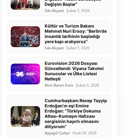
Değişim Başlar”
Sıla Akçaat
Şubat 7, 2026
Kültür ve Turizm Bakanı
Mehmet Nuri Ersoy: “Berlin’de
insanlık tarihinin başladığı
yere kapı aralıyoruz”
Sıla Akçaat
Şubat 7, 2026
Eurovision 2026 Dosyası
Güncellendi: Viyana Takvimi
Sunucular ve Ülke Listesi
Netleşti
Akın Baran Eren
Şubat 3, 2026
Cumhurbaşkanı Recep Tayyip
Erdoğan’ın eşi Emine
Erdoğan: “Türkiye Dokuma
Atlası-Kumaşın Hafızası
sergisinin hayırlı olmasını
diliyorum”
Ayşegül Çalışır
Ocak 29, 2026