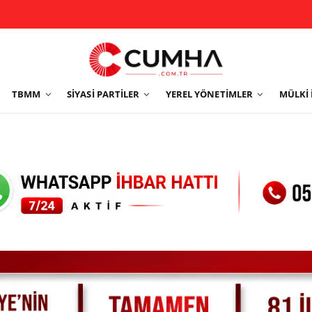
TBMM
SIYASI PARTILER
YEREL YÖNETIMLER
MÜLKI 