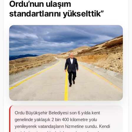
Ordu’nun ulaşım
Toplum ve Yaşam
standartlarını yükselttik”
Sivil Toplum Kuruluşları
Kamu Kurumları ve Üst Kurullar
Resmi Reklamlar
Ordu Büyükşehir Belediyesi son 6 yılda kent
genelinde yaklaşık 2 bin 400 kilometre yolu
yenileyerek vatandaşların hizmetine sundu. Kendi