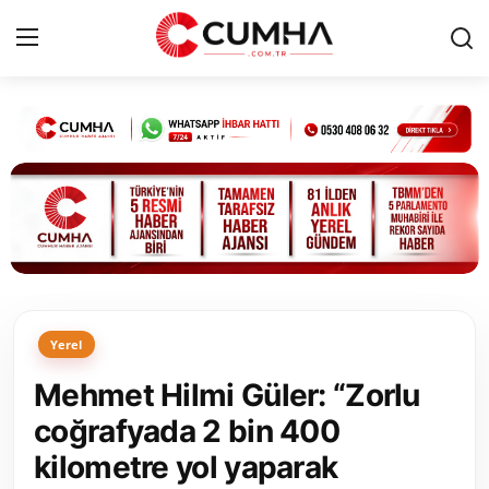
Kurumsal
Cumhurbaşkanlığı
Bakanlıklar
TBMM
Yerel
Siyasi Partiler
Mehmet Hilmi Güler: “Zorlu
Yerel Yönetimler
coğrafyada 2 bin 400
kilometre yol yaparak
Mülki İdare