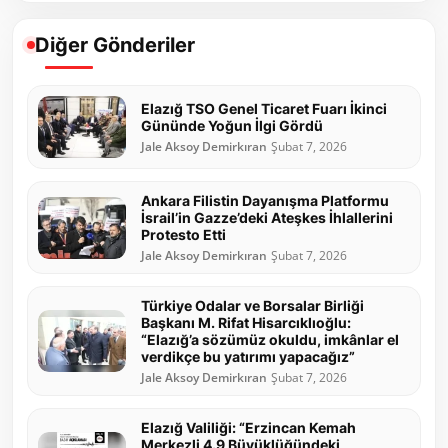
Diğer Gönderiler
Elazığ TSO Genel Ticaret Fuarı İkinci
Gününde Yoğun İlgi Gördü
Jale Aksoy Demirkıran
Şubat 7, 2026
Ankara Filistin Dayanışma Platformu
İsrail’in Gazze’deki Ateşkes İhlallerini
Protesto Etti
Jale Aksoy Demirkıran
Şubat 7, 2026
Türkiye Odalar ve Borsalar Birliği
Başkanı M. Rifat Hisarcıklıoğlu:
“Elazığ’a sözümüz okuldu, imkânlar el
verdikçe bu yatırımı yapacağız”
Jale Aksoy Demirkıran
Şubat 7, 2026
Elazığ Valiliği: “Erzincan Kemah
Merkezli 4.9 Büyüklüğündeki