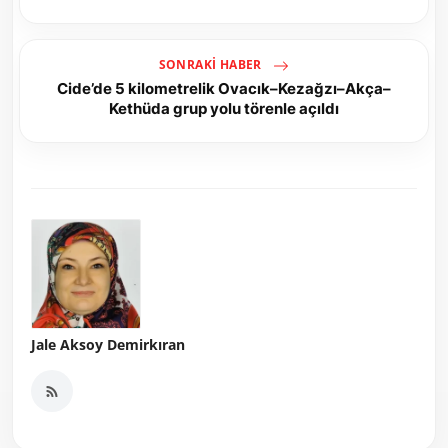
SONRAKI HABER
Cide’de 5 kilometrelik Ovacık–Kezağzı–Akça–
Kethüda grup yolu törenle açıldı
Jale Aksoy Demirkıran