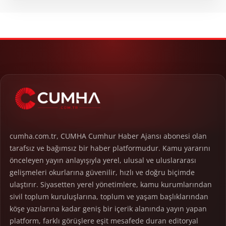
cumha.com.tr, CUMHA Cumhur Haber Ajansı abonesi olan
tarafsız ve bağımsız bir haber platformudur. Kamu yararını
önceleyen yayın anlayışıyla yerel, ulusal ve uluslararası
gelişmeleri okurlarına güvenilir, hızlı ve doğru biçimde
ulaştırır. Siyasetten yerel yönetimlere, kamu kurumlarından
sivil toplum kuruluşlarına, toplum ve yaşam başlıklarından
köşe yazılarına kadar geniş bir içerik alanında yayın yapan
platform, farklı görüşlere eşit mesafede duran editoryal