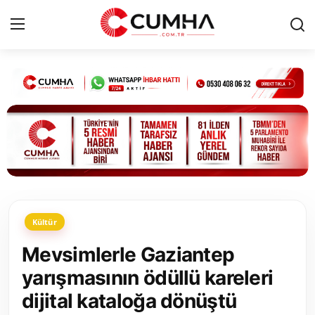
Kurumsal
Cumhurbaşkanlığı
Bakanlıklar
TBMM
Kültür
Siyasi Partiler
Mevsimlerle Gaziantep
Yerel Yönetimler
yarışmasının ödüllü kareleri
dijital kataloğa dönüştü
Mülki İdare