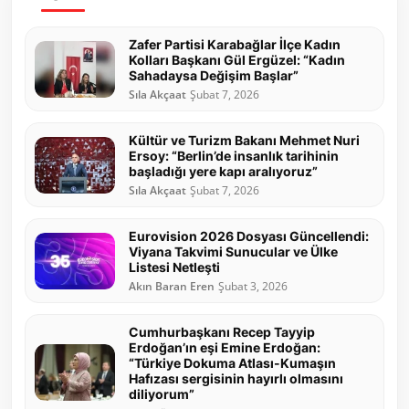
Zafer Partisi Karabağlar İlçe Kadın
Kolları Başkanı Gül Ergüzel: “Kadın
Sahadaysa Değişim Başlar”
Sıla Akçaat
Şubat 7, 2026
Kültür ve Turizm Bakanı Mehmet Nuri
Ersoy: “Berlin’de insanlık tarihinin
başladığı yere kapı aralıyoruz”
Sıla Akçaat
Şubat 7, 2026
Eurovision 2026 Dosyası Güncellendi:
Viyana Takvimi Sunucular ve Ülke
Listesi Netleşti
Akın Baran Eren
Şubat 3, 2026
Cumhurbaşkanı Recep Tayyip
Erdoğan’ın eşi Emine Erdoğan:
“Türkiye Dokuma Atlası-Kumaşın
Hafızası sergisinin hayırlı olmasını
diliyorum”