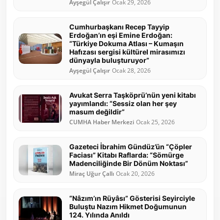
Ayşegül Çalışır
Ocak 29, 2026
Cumhurbaşkanı Recep Tayyip
Erdoğan’ın eşi Emine Erdoğan:
“Türkiye Dokuma Atlası – Kumaşın
Hafızası sergisi kültürel mirasımızı
dünyayla buluşturuyor”
Ayşegül Çalışır
Ocak 28, 2026
Avukat Serra Taşköprü’nün yeni kitabı
yayımlandı: “Sessiz olan her şey
masum değildir”
CUMHA Haber Merkezi
Ocak 25, 2026
Gazeteci İbrahim Gündüz’ün “Çöpler
Faciası” Kitabı Raflarda: “Sömürge
Madenciliğinde Bir Dönüm Noktası”
Miraç Uğur Çallı
Ocak 20, 2026
“Nâzım’ın Rüyâsı” Gösterisi Seyirciyle
Buluştu Nazım Hikmet Doğumunun
124. Yılında Anıldı