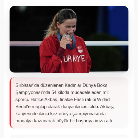
Toplum ve Yaşam
Sivil Toplum Kuruluşları
Kamu Kurumları ve Üst Kurullar
Resmi Reklamlar
Sırbistan'da düzenlenen Kadınlar Dünya Boks
Şampiyonası'nda 54 kiloda mücadele eden milli
sporcu Hatice Akbaş, finalde Faslı rakibi Widad
Bertal'e mağlup olarak dünya ikincisi oldu. Akbaş,
kariyerinde ikinci kez dünya şampiyonasında
madalya kazanarak büyük bir başarıya imza attı.