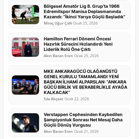
Bölgesel Amatör Lig 8. Grup’ta 1966
Edremitspor Manisa Deplasmanında
Kazandı: “İkinci Yarıya Güçlü Başladık”
Miraç Uğur Çallı
Ocak 25, 2026
Hamilton Ferrari Dönemi Öncesi
Hazırlık Sürecini Hızlandırdı Yeni
Liderlik Rolü Öne Çıktı
Akın Baran Eren
Ocak 25, 2026
MKE ANKARAGÜCÜ OLAĞANÜSTÜ
GENEL KURULU TAMAMLANDI YENİ
BAŞKAN İLHAMİ ALPARSLAN: “ANKARA
GÜCÜ BİRLİK VE BERABERLİKLE AYAĞA
KALKACAK”
Sıla Akçaat
Ocak 22, 2026
Verstappen Cephesinden Kaybedilen
Şampiyonluk Sonrası Net Mesaj Daha
Güçlü Dönüş Vurgusu
Akın Baran Eren
Ocak 21, 2026