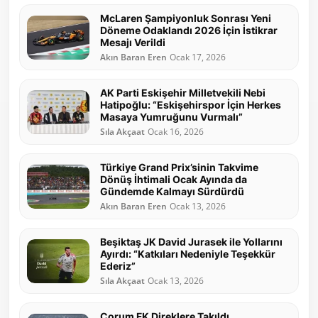
McLaren Şampiyonluk Sonrası Yeni
Döneme Odaklandı 2026 İçin İstikrar
Mesajı Verildi
Akın Baran Eren
Ocak 17, 2026
AK Parti Eskişehir Milletvekili Nebi
Hatipoğlu: “Eskişehirspor İçin Herkes
Masaya Yumruğunu Vurmalı”
Sıla Akçaat
Ocak 16, 2026
Türkiye Grand Prix’sinin Takvime
Dönüş İhtimali Ocak Ayında da
Gündemde Kalmayı Sürdürdü
Akın Baran Eren
Ocak 13, 2026
Beşiktaş JK David Jurasek ile Yollarını
Ayırdı: “Katkıları Nedeniyle Teşekkür
Ederiz”
Sıla Akçaat
Ocak 13, 2026
Çorum FK Direklere Takıldı