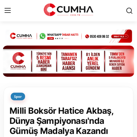
Kurumsal
Cumhurbaşkanlığı
Bakanlıklar
TBMM
Spor
Siyasi Partiler
Milli Boksör Hatice Akbaş,
Yerel Yönetimler
Dünya Şampiyonası'nda
Gümüş Madalya Kazandı
Mülki İdare