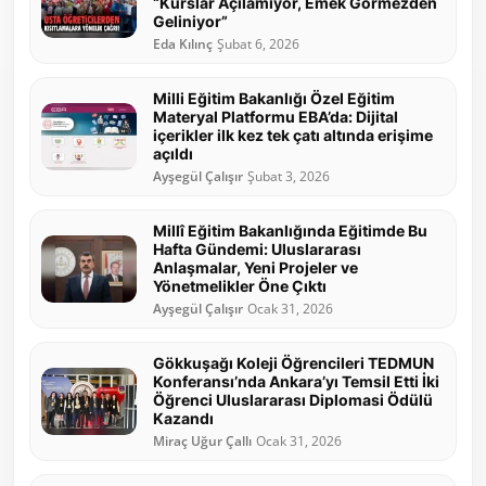
“Kurslar Açılamıyor, Emek Görmezden
Geliniyor”
Eda Kılınç
Şubat 6, 2026
Milli Eğitim Bakanlığı Özel Eğitim
Materyal Platformu EBA’da: Dijital
içerikler ilk kez tek çatı altında erişime
açıldı
Ayşegül Çalışır
Şubat 3, 2026
Millî Eğitim Bakanlığında Eğitimde Bu
Hafta Gündemi: Uluslararası
Anlaşmalar, Yeni Projeler ve
Yönetmelikler Öne Çıktı
Ayşegül Çalışır
Ocak 31, 2026
Gökkuşağı Koleji Öğrencileri TEDMUN
Konferansı’nda Ankara’yı Temsil Etti İki
Öğrenci Uluslararası Diplomasi Ödülü
Kazandı
Miraç Uğur Çallı
Ocak 31, 2026