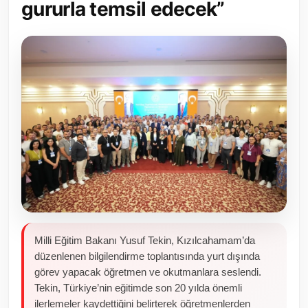
gururla temsil edecek”
Toplum ve Yaşam
Sivil Toplum Kuruluşları
Kamu Kurumları ve Üst Kurullar
Resmi Reklamlar
Milli Eğitim Bakanı Yusuf Tekin, Kızılcahamam’da
düzenlenen bilgilendirme toplantısında yurt dışında
görev yapacak öğretmen ve okutmanlara seslendi.
Tekin, Türkiye’nin eğitimde son 20 yılda önemli
ilerlemeler kaydettiğini belirterek öğretmenlerden