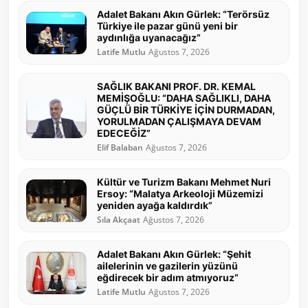
Adalet Bakanı Akın Gürlek: “Terörsüz
Türkiye ile pazar günü yeni bir
aydınlığa uyanacağız”
Latife Mutlu
Ağustos 7, 2026
SAĞLIK BAKANI PROF. DR. KEMAL
MEMİŞOĞLU: “DAHA SAĞLIKLI, DAHA
GÜÇLÜ BİR TÜRKİYE İÇİN DURMADAN,
YORULMADAN ÇALIŞMAYA DEVAM
EDECEĞİZ”
Elif Balaban
Ağustos 7, 2026
Kültür ve Turizm Bakanı Mehmet Nuri
Ersoy: “Malatya Arkeoloji Müzemizi
yeniden ayağa kaldırdık”
Sıla Akçaat
Ağustos 7, 2026
Adalet Bakanı Akın Gürlek: “Şehit
ailelerinin ve gazilerin yüzünü
eğdirecek bir adım atmıyoruz”
Latife Mutlu
Ağustos 7, 2026