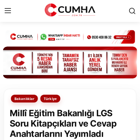
Kurumsal
Cumhurbaşkanlığı
Bakanlıklar
TBMM
Bakanlıklar
Türkiye
Siyasi Partiler
Millî Eğitim Bakanlığı LGS
Yerel Yönetimler
Soru Kitapçıkları ve Cevap
Anahtarlarını Yayımladı
Mülki İdare