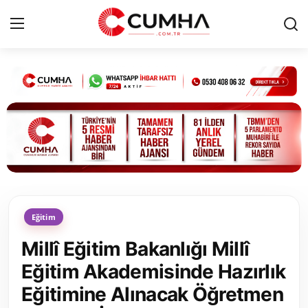
Kurumsal
Cumhurbaşkanlığı
Bakanlıklar
TBMM
Eğitim
Siyasi Partiler
Millî Eğitim Bakanlığı Millî
Yerel Yönetimler
Eğitim Akademisinde Hazırlık
Eğitimine Alınacak Öğretmen
Mülki İdare