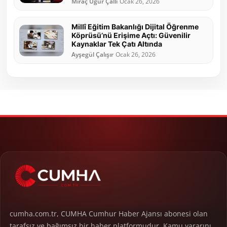
Miraç Uğur Çallı
Ocak 26, 2026
Millî Eğitim Bakanlığı Dijital Öğrenme
Köprüsü’nü Erişime Açtı: Güvenilir
Kaynaklar Tek Çatı Altında
Ayşegül Çalışır
Ocak 26, 2026
cumha.com.tr, CUMHA Cumhur Haber Ajansı abonesi olan
tarafsız ve bağımsız bir haber platformudur. Kamu yararını