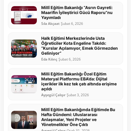
Millî Eğitim Bakanlığı “Asrın Gayreti:
Maarifin İyileştirici Gücü Raporu”nu
Yayımladı
Sıla Akçaat
Şubat 6, 2026
Halk Eğitimi Merkezlerinde Usta
Öğreticiler Kota Engeline Takıldı:
“Kurslar Açılamıyor, Emek Görmezden
Geliniyor”
Eda Kılınç
Şubat 6, 2026
Milli Eğitim Bakanlığı Özel Eğitim
Materyal Platformu EBA’da: Dijital
içerikler ilk kez tek çatı altında erişime
açıldı
Ayşegül Çalışır
Şubat 3, 2026
Millî Eğitim Bakanlığında Eğitimde Bu
Hafta Gündemi: Uluslararası
Anlaşmalar, Yeni Projeler ve
Yönetmelikler Öne Çıktı
Ayşegül Çalışır
Ocak 31, 2026