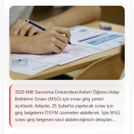
Toplum ve Yaşam
Sivil Toplum Kuruluşları
Kamu Kurumları ve Üst Kurullar
Resmi Reklamlar
2025 Millî Savunma Üniversitesi Askerî Öğrenci Aday
Belirleme Sınavı (MSÜ) için sınav giriş yerleri
açıklandı. Adaylar, 25 Şubat'ta yapılacak sınav için
giriş belgelerini ÖSYM üzerinden alabilecek. İşte MSÜ
sınav giriş belgesini nasıl alabileceğinizin detayları…