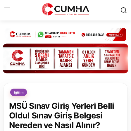
Kurumsal
Cumhurbaşkanlığı
Bakanlıklar
TBMM
Eğitim
Siyasi Partiler
MSÜ Sınav Giriş Yerleri Belli
Yerel Yönetimler
Oldu! Sınav Giriş Belgesi
Nereden ve Nasıl Alınır?
Mülki İdare