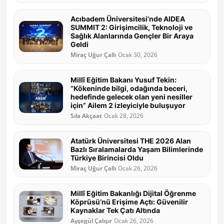
Acıbadem Üniversitesi’nde AIDEA
SUMMIT 2: Girişimcilik, Teknoloji ve
Sağlık Alanlarında Gençler Bir Araya
Geldi
Miraç Uğur Çallı
Ocak 30, 2026
Millî Eğitim Bakanı Yusuf Tekin:
“Kökeninde bilgi, odağında beceri,
hedefinde gelecek olan yeni nesiller
için” Ailem 2 izleyiciyle buluşuyor
Sıla Akçaat
Ocak 28, 2026
Atatürk Üniversitesi THE 2026 Alan
Bazlı Sıralamalarda Yaşam Bilimlerinde
Türkiye Birincisi Oldu
Miraç Uğur Çallı
Ocak 26, 2026
Millî Eğitim Bakanlığı Dijital Öğrenme
Köprüsü’nü Erişime Açtı: Güvenilir
Kaynaklar Tek Çatı Altında
Ayşegül Çalışır
Ocak 26, 2026