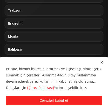
Trabzon
Eskişehir
Muğla
Balıkesir
Sakarya
Bu site, hizmet kalitesini artırmak ve kişiselleştirilmiş içerik
sunmak için çerezleri kullanmaktadır. Siteyi kullanmaya
devam ederek çerez kullanımını kabul etmiş olursunuz.
Detaylar için
[Çerez Politikası]
'nı inceleyebilirsiniz.
© 2024 CUMHA (Cumhur Haber Ajansı) Tüm hakları saklıdır.
Çerezleri kabul et
KVKK Aydınlatma Metni
Çerez Politikası