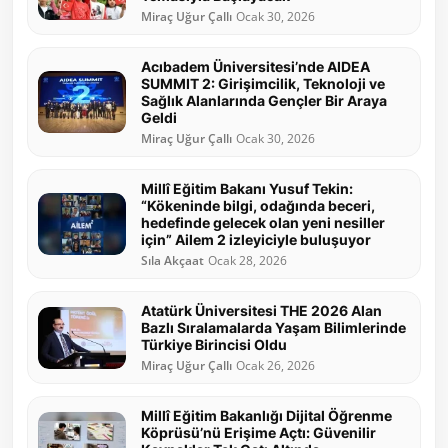
Miraç Uğur Çallı
Ocak 30, 2026
Acıbadem Üniversitesi’nde AIDEA
SUMMIT 2: Girişimcilik, Teknoloji ve
Sağlık Alanlarında Gençler Bir Araya
Geldi
Miraç Uğur Çallı
Ocak 30, 2026
Millî Eğitim Bakanı Yusuf Tekin:
“Kökeninde bilgi, odağında beceri,
hedefinde gelecek olan yeni nesiller
için” Ailem 2 izleyiciyle buluşuyor
Sıla Akçaat
Ocak 28, 2026
Atatürk Üniversitesi THE 2026 Alan
Bazlı Sıralamalarda Yaşam Bilimlerinde
Türkiye Birincisi Oldu
Miraç Uğur Çallı
Ocak 26, 2026
Millî Eğitim Bakanlığı Dijital Öğrenme
Köprüsü’nü Erişime Açtı: Güvenilir