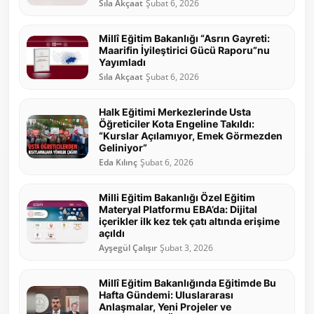
Sıla Akçaat
Şubat 6, 2026
Millî Eğitim Bakanlığı “Asrın Gayreti:
Maarifin İyileştirici Gücü Raporu”nu
Yayımladı
Sıla Akçaat
Şubat 6, 2026
Halk Eğitimi Merkezlerinde Usta
Öğreticiler Kota Engeline Takıldı:
“Kurslar Açılamıyor, Emek Görmezden
Geliniyor”
Eda Kılınç
Şubat 6, 2026
Milli Eğitim Bakanlığı Özel Eğitim
Materyal Platformu EBA’da: Dijital
içerikler ilk kez tek çatı altında erişime
açıldı
Ayşegül Çalışır
Şubat 3, 2026
Millî Eğitim Bakanlığında Eğitimde Bu
Hafta Gündemi: Uluslararası
Anlaşmalar, Yeni Projeler ve