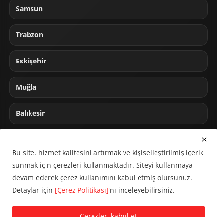
Samsun
Trabzon
Eskişehir
Muğla
Balıkesir
Sakarya
Bu site, hizmet kalitesini artırmak ve kişiselleştirilmiş içerik
sunmak için çerezleri kullanmaktadır. Siteyi kullanmaya
devam ederek çerez kullanımını kabul etmiş olursunuz.
Detaylar için
[Çerez Politikası]
'nı inceleyebilirsiniz.
© 2024 CUMHA (Cumhur Haber Ajansı) Tüm hakları saklıdır.
Çerezleri kabul et