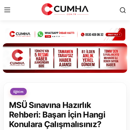
Kurumsal
Cumhurbaşkanlığı
Bakanlıklar
TBMM
Eğitim
Siyasi Partiler
MSÜ Sınavına Hazırlık
Yerel Yönetimler
Rehberi: Başarı İçin Hangi
Konulara Çalışmalısınız?
Mülki İdare