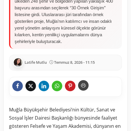
ülkeden 248 şehir ve bölgeden yapılan yaklaşık 400
başvuru arasından seçilerek “30 Örnek Girişim”
listesine girdi. Uluslararası jüri tarafından örnek
gösterilen proje, Muğla’nın katılımcı ve insan odaklı
yerel yönetim anlayışını küresel ölçekte görünür
kılarken, kentin yenilikçi uygulamalarını dünya
şehirleriyle buluşturacak.
Latife Mutlu
Temmuz 8, 2026 - 11:15
Muğla Büyükşehir Belediyesi’nin Kültür, Sanat ve
Sosyal İşler Dairesi Başkanlığı bünyesinde faaliyet
gösteren Felsefe ve Yaşam Akademisi, dünyanın en