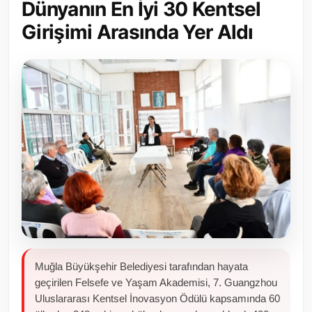
Dünyanın En İyi 30 Kentsel
Toplum ve Yaşam
Girişimi Arasında Yer Aldı
Sivil Toplum Kuruluşları
Kamu Kurumları ve Üst Kurullar
Resmi Reklamlar
Muğla Büyükşehir Belediyesi tarafından hayata
geçirilen Felsefe ve Yaşam Akademisi, 7. Guangzhou
Uluslararası Kentsel İnovasyon Ödülü kapsamında 60