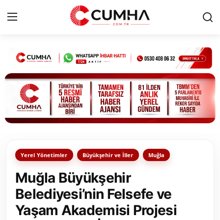
Kurumsal
Cumhurbaşkanlığı
Bakanlıklar
TBMM
Yerel Yönetimler
Büyükşehir ve İller
Muğla
Siyasi Partiler
Muğla Büyükşehir
Yerel Yönetimler
Belediyesi’nin Felsefe ve
Yaşam Akademisi Projesi
Mülki İdare