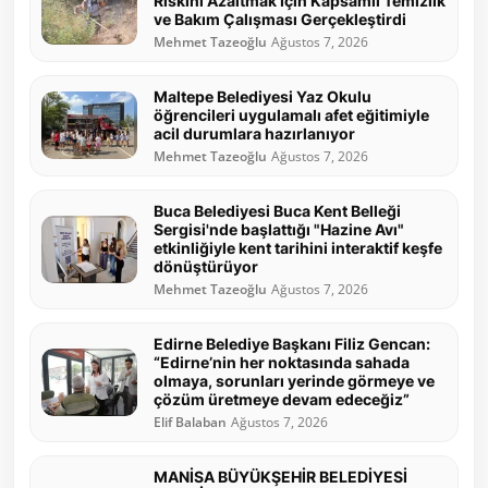
Riskini Azaltmak İçin Kapsamlı Temizlik
ve Bakım Çalışması Gerçekleştirdi
Mehmet Tazeoğlu
Ağustos 7, 2026
Maltepe Belediyesi Yaz Okulu
öğrencileri uygulamalı afet eğitimiyle
acil durumlara hazırlanıyor
Mehmet Tazeoğlu
Ağustos 7, 2026
Buca Belediyesi Buca Kent Belleği
Sergisi'nde başlattığı "Hazine Avı"
etkinliğiyle kent tarihini interaktif keşfe
dönüştürüyor
Mehmet Tazeoğlu
Ağustos 7, 2026
Edirne Belediye Başkanı Filiz Gencan:
“Edirne’nin her noktasında sahada
olmaya, sorunları yerinde görmeye ve
çözüm üretmeye devam edeceğiz”
Elif Balaban
Ağustos 7, 2026
MANİSA BÜYÜKŞEHİR BELEDİYESİ