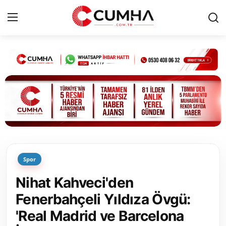
Kurumsal
Cumhurbaşkanlığı
Bakanlıklar
TBMM
Spor
Siyasi Partiler
Nihat Kahveci'den
Yerel Yönetimler
Fenerbahçeli Yıldıza Övgü:
'Real Madrid ve Barcelona
Mülki İdare