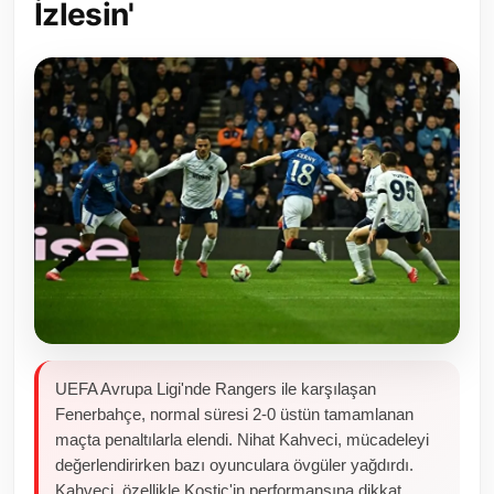
İzlesin'
Toplum ve Yaşam
Sivil Toplum Kuruluşları
Kamu Kurumları ve Üst Kurullar
Resmi Reklamlar
UEFA Avrupa Ligi'nde Rangers ile karşılaşan
Fenerbahçe, normal süresi 2-0 üstün tamamlanan
maçta penaltılarla elendi. Nihat Kahveci, mücadeleyi
değerlendirirken bazı oyunculara övgüler yağdırdı.
Kahveci, özellikle Kostic'in performansına dikkat