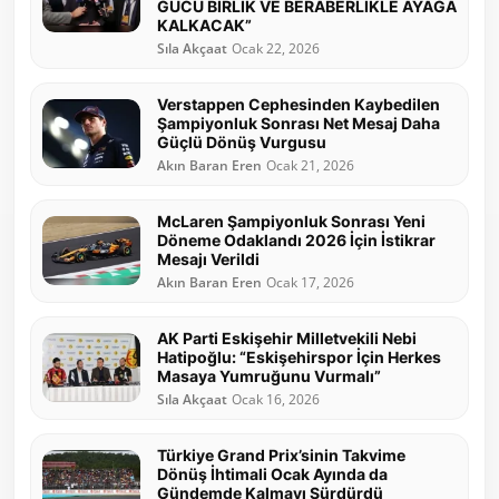
GÜCÜ BİRLİK VE BERABERLİKLE AYAĞA
KALKACAK”
Sıla Akçaat
Ocak 22, 2026
Verstappen Cephesinden Kaybedilen
Şampiyonluk Sonrası Net Mesaj Daha
Güçlü Dönüş Vurgusu
Akın Baran Eren
Ocak 21, 2026
McLaren Şampiyonluk Sonrası Yeni
Döneme Odaklandı 2026 İçin İstikrar
Mesajı Verildi
Akın Baran Eren
Ocak 17, 2026
AK Parti Eskişehir Milletvekili Nebi
Hatipoğlu: “Eskişehirspor İçin Herkes
Masaya Yumruğunu Vurmalı”
Sıla Akçaat
Ocak 16, 2026
Türkiye Grand Prix’sinin Takvime
Dönüş İhtimali Ocak Ayında da
Gündemde Kalmayı Sürdürdü