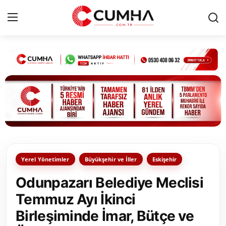
Kurumsal
Cumhurbaşkanlığı
Bakanlıklar
TBMM
Yerel Yönetimler
Büyükşehir ve İller
Eskişehir
Siyasi Partiler
Odunpazarı Belediye Meclisi
Yerel Yönetimler
Temmuz Ayı İkinci
Birleşiminde İmar, Bütçe ve
Mülki İdare