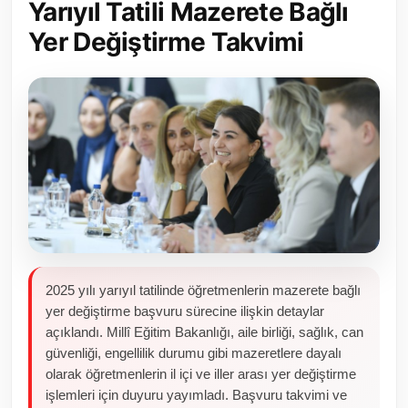
Yarıyıl Tatili Mazerete Bağlı
Toplum ve Yaşam
Yer Değiştirme Takvimi
Sivil Toplum Kuruluşları
Kamu Kurumları ve Üst Kurullar
Resmi Reklamlar
2025 yılı yarıyıl tatilinde öğretmenlerin mazerete bağlı
yer değiştirme başvuru sürecine ilişkin detaylar
açıklandı. Millî Eğitim Bakanlığı, aile birliği, sağlık, can
güvenliği, engellilik durumu gibi mazeretlere dayalı
olarak öğretmenlerin il içi ve iller arası yer değiştirme
işlemleri için duyuru yayımladı. Başvuru takvimi ve