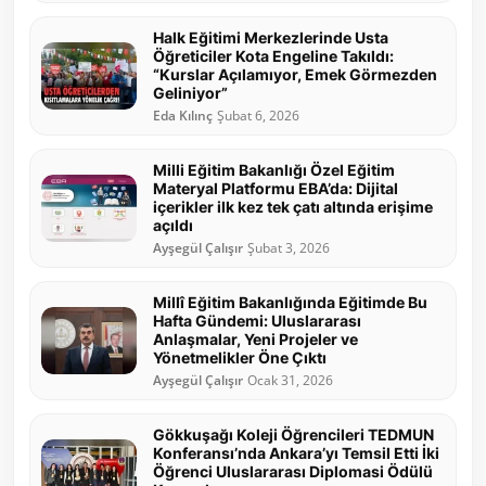
Halk Eğitimi Merkezlerinde Usta
Öğreticiler Kota Engeline Takıldı:
“Kurslar Açılamıyor, Emek Görmezden
Geliniyor”
Eda Kılınç
Şubat 6, 2026
Milli Eğitim Bakanlığı Özel Eğitim
Materyal Platformu EBA’da: Dijital
içerikler ilk kez tek çatı altında erişime
açıldı
Ayşegül Çalışır
Şubat 3, 2026
Millî Eğitim Bakanlığında Eğitimde Bu
Hafta Gündemi: Uluslararası
Anlaşmalar, Yeni Projeler ve
Yönetmelikler Öne Çıktı
Ayşegül Çalışır
Ocak 31, 2026
Gökkuşağı Koleji Öğrencileri TEDMUN
Konferansı’nda Ankara’yı Temsil Etti İki
Öğrenci Uluslararası Diplomasi Ödülü