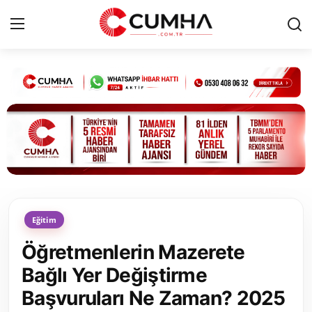
Kurumsal
Cumhurbaşkanlığı
Bakanlıklar
TBMM
Eğitim
Siyasi Partiler
Öğretmenlerin Mazerete
Yerel Yönetimler
Bağlı Yer Değiştirme
Başvuruları Ne Zaman? 2025
Mülki İdare