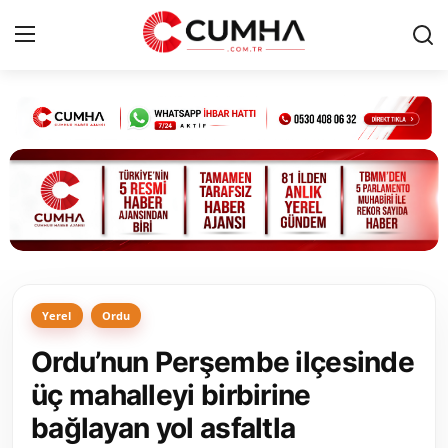
Kurumsal
Cumhurbaşkanlığı
Bakanlıklar
TBMM
Yerel
Ordu
Siyasi Partiler
Ordu’nun Perşembe ilçesinde
Yerel Yönetimler
üç mahalleyi birbirine
bağlayan yol asfaltla
Mülki İdare