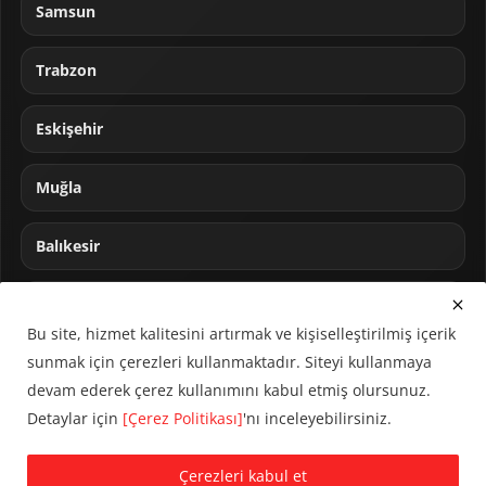
Samsun
Trabzon
Eskişehir
Muğla
Balıkesir
Sakarya
Bu site, hizmet kalitesini artırmak ve kişiselleştirilmiş içerik
sunmak için çerezleri kullanmaktadır. Siteyi kullanmaya
devam ederek çerez kullanımını kabul etmiş olursunuz.
Detaylar için
[Çerez Politikası]
'nı inceleyebilirsiniz.
© 2024 CUMHA (Cumhur Haber Ajansı) Tüm hakları saklıdır.
Çerezleri kabul et