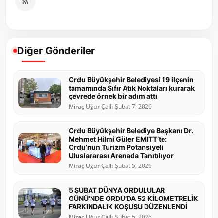
Diğer Gönderiler
Ordu Büyükşehir Belediyesi 19 ilçenin
tamamında Sıfır Atık Noktaları kurarak
çevrede örnek bir adım attı
Miraç Uğur Çallı
Şubat 7, 2026
Ordu Büyükşehir Belediye Başkanı Dr.
Mehmet Hilmi Güler EMITT’te:
Ordu’nun Turizm Potansiyeli
Uluslararası Arenada Tanıtılıyor
Miraç Uğur Çallı
Şubat 5, 2026
5 ŞUBAT DÜNYA ORDULULAR
GÜNÜ’NDE ORDU’DA 52 KİLOMETRELİK
FARKINDALIK KOŞUSU DÜZENLENDİ
Miraç Uğur Çallı
Şubat 5, 2026