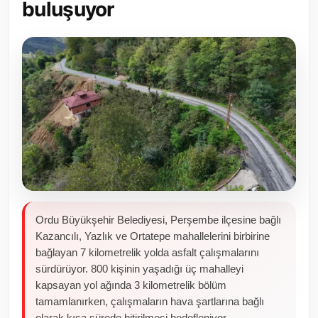
buluşuyor
Toplum ve Yaşam
Sivil Toplum Kuruluşları
Kamu Kurumları ve Üst Kurullar
Resmi Reklamlar
Ordu Büyükşehir Belediyesi, Perşembe ilçesine bağlı
Kazancılı, Yazlık ve Ortatepe mahallelerini birbirine
bağlayan 7 kilometrelik yolda asfalt çalışmalarını
sürdürüyor. 800 kişinin yaşadığı üç mahalleyi
kapsayan yol ağında 3 kilometrelik bölüm
tamamlanırken, çalışmaların hava şartlarına bağlı
olarak kısa sürede bitirilmesi hedefleniyor.