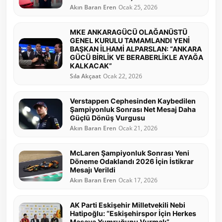
Akın Baran Eren
Ocak 25, 2026
MKE ANKARAGÜCÜ OLAĞANÜSTÜ
GENEL KURULU TAMAMLANDI YENİ
BAŞKAN İLHAMİ ALPARSLAN: “ANKARA
GÜCÜ BİRLİK VE BERABERLİKLE AYAĞA
KALKACAK”
Sıla Akçaat
Ocak 22, 2026
Verstappen Cephesinden Kaybedilen
Şampiyonluk Sonrası Net Mesaj Daha
Güçlü Dönüş Vurgusu
Akın Baran Eren
Ocak 21, 2026
McLaren Şampiyonluk Sonrası Yeni
Döneme Odaklandı 2026 İçin İstikrar
Mesajı Verildi
Akın Baran Eren
Ocak 17, 2026
AK Parti Eskişehir Milletvekili Nebi
Hatipoğlu: “Eskişehirspor İçin Herkes
Masaya Yumruğunu Vurmalı”