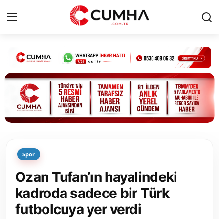
Kurumsal
Cumhurbaşkanlığı
Bakanlıklar
TBMM
Spor
Siyasi Partiler
Ozan Tufan’ın hayalindeki
Yerel Yönetimler
kadroda sadece bir Türk
futbolcuya yer verdi
Mülki İdare