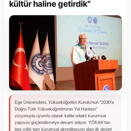
kültür haline getirdik"
Toplum ve Yaşam
Sivil Toplum Kuruluşları
Kamu Kurumları ve Üst Kurullar
Resmi Reklamlar
Ege Üniversitesi, Yükseköğretim Kurulu’nun “2030’a
Doğru Türk Yükseköğretiminin Yol Haritası”
vizyonuyla uyumlu olarak kalite odaklı kurumsal
yapısını güçlendirmeye devam ediyor. YÖKAK’tan
beş yıllık tam kurumsal akreditasyon alan ilk devlet