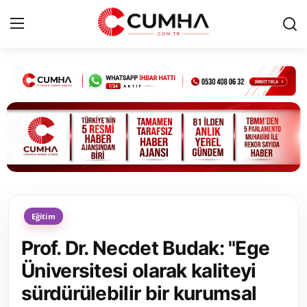
Kurumsal
Cumhurbaşkanlığı
Bakanlıklar
TBMM
Eğitim
Siyasi Partiler
Prof. Dr. Necdet Budak: "Ege
Yerel Yönetimler
Üniversitesi olarak kaliteyi
sürdürülebilir bir kurumsal
Mülki İdare