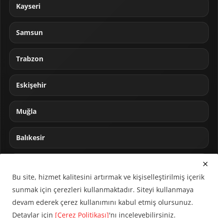
Kayseri
Samsun
Trabzon
Eskişehir
Muğla
Balıkesir
Sakarya
Bu site, hizmet kalitesini artırmak ve kişiselleştirilmiş içerik
sunmak için çerezleri kullanmaktadır. Siteyi kullanmaya
devam ederek çerez kullanımını kabul etmiş olursunuz.
Detaylar için
[Çerez Politikası]
'nı inceleyebilirsiniz.