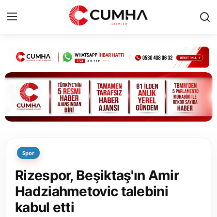
Kurumsal
Cumhurbaşkanlığı
Bakanlıklar
TBMM
Spor
Siyasi Partiler
Rizespor, Beşiktaş'ın Amir
Yerel Yönetimler
Hadziahmetovic talebini
kabul etti
Mülki İdare