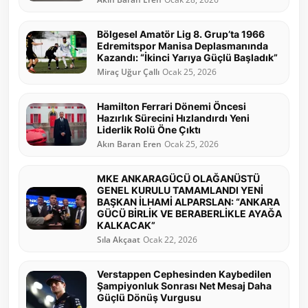
Bölgesel Amatör Lig 8. Grup’ta 1966
Edremitspor Manisa Deplasmanında
Kazandı: “İkinci Yarıya Güçlü Başladık”
Miraç Uğur Çallı
Ocak 25, 2026
Hamilton Ferrari Dönemi Öncesi
Hazırlık Sürecini Hızlandırdı Yeni
Liderlik Rolü Öne Çıktı
Akın Baran Eren
Ocak 25, 2026
MKE ANKARAGÜCÜ OLAĞANÜSTÜ
GENEL KURULU TAMAMLANDI YENİ
BAŞKAN İLHAMİ ALPARSLAN: “ANKARA
GÜCÜ BİRLİK VE BERABERLİKLE AYAĞA
KALKACAK”
Sıla Akçaat
Ocak 22, 2026
Verstappen Cephesinden Kaybedilen
Şampiyonluk Sonrası Net Mesaj Daha
Güçlü Dönüş Vurgusu