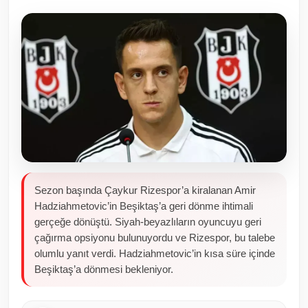
Toplum ve Yaşam
Sivil Toplum Kuruluşları
Kamu Kurumları ve Üst Kurullar
Resmi Reklamlar
Sezon başında Çaykur Rizespor’a kiralanan Amir
Hadziahmetovic’in Beşiktaş’a geri dönme ihtimali
gerçeğe dönüştü. Siyah-beyazlıların oyuncuyu geri
çağırma opsiyonu bulunuyordu ve Rizespor, bu talebe
olumlu yanıt verdi. Hadziahmetovic’in kısa süre içinde
Beşiktaş’a dönmesi bekleniyor.