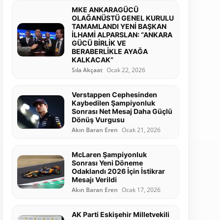
MKE ANKARAGÜCÜ
OLAĞANÜSTÜ GENEL KURULU
TAMAMLANDI YENİ BAŞKAN
İLHAMİ ALPARSLAN: “ANKARA
GÜCÜ BİRLİK VE
BERABERLİKLE AYAĞA
KALKACAK”
Sıla Akçaat
Ocak 22, 2026
Verstappen Cephesinden
Kaybedilen Şampiyonluk
Sonrası Net Mesaj Daha Güçlü
Dönüş Vurgusu
Akın Baran Eren
Ocak 21, 2026
McLaren Şampiyonluk
Sonrası Yeni Döneme
Odaklandı 2026 İçin İstikrar
Mesajı Verildi
Akın Baran Eren
Ocak 17, 2026
AK Parti Eskişehir Milletvekili