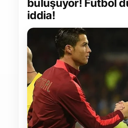
buluşuyor! Futbol d
iddia!