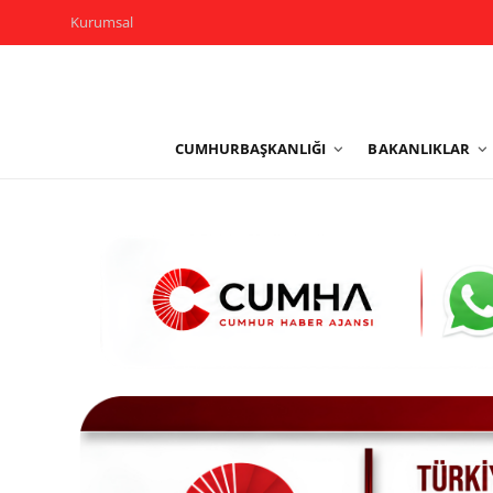
Kurumsal
Kurumsal
CUMHURBAŞKANLIĞI
BAKANLIKLAR
Cumhurbaşkanlığı
Bakanlıklar
TBMM
Siyasi Partiler
Yerel Yönetimler
Mülki İdare