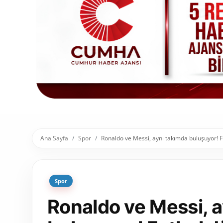
Toplum ve Yaşam
Sivil Toplum Kuruluşları
Kamu Kurumları ve Üst Kurullar
Resmi Reklamlar
Ana Sayfa
Spor
Ronaldo ve Messi, aynı takımda buluşuyor! Fu
Spor
Ronaldo ve Messi, 