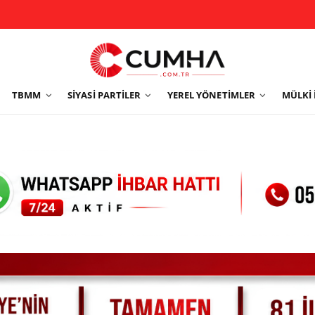
TBMM
SIYASI PARTILER
YEREL YÖNETIMLER
MÜLKI 