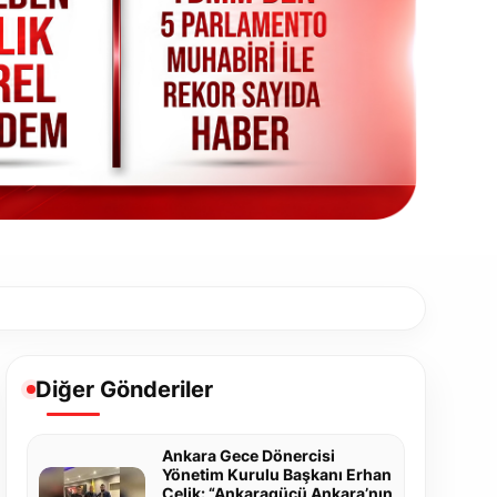
Diğer Gönderiler
Ankara Gece Dönercisi
Yönetim Kurulu Başkanı Erhan
Çelik: “Ankaragücü Ankara’nın