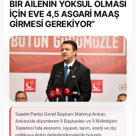
BİR AİLENİN YOKSUL OLMASI
Toplum ve Yaşam
İÇİN EVE 4,5 ASGARİ MAAŞ
GİRMESİ GEREKİYOR”
Sivil Toplum Kuruluşları
Kamu Kurumları ve Üst Kurullar
Resmi Reklamlar
Saadet Partisi Genel Başkanı Mahmut Arıkan,
Ankara’da düzenlenen İl Başkanları ve İl Müfettişleri
Toplantısı’nda ekonomi, siyaset, tarım, enerji ve dış
politikaya ilişkin değerlendirmelerde bulundu.