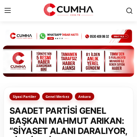
Kurumsal
Cumhurbaşkanlığı
Bakanlıklar
TBMM
Siyasi Partiler
Genel Merkez
Ankara
Siyasi Partiler
SAADET PARTİSİ GENEL
Yerel Yönetimler
BAŞKANI MAHMUT ARIKAN:
“SİYASET ALANI DARALIYOR,
Mülki İdare