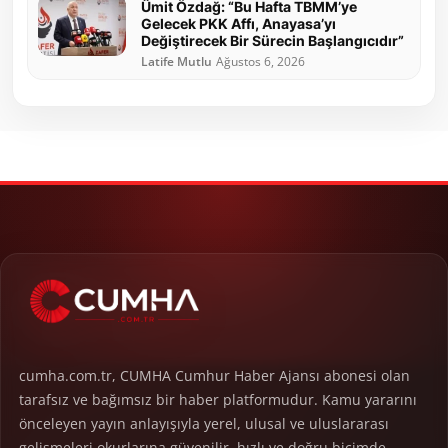
Ümit Özdağ: “Bu Hafta TBMM’ye
Gelecek PKK Affı, Anayasa’yı
Değiştirecek Bir Sürecin Başlangıcıdır”
Latife Mutlu
Ağustos 6, 2026
cumha.com.tr, CUMHA Cumhur Haber Ajansı abonesi olan
tarafsız ve bağımsız bir haber platformudur. Kamu yararını
önceleyen yayın anlayışıyla yerel, ulusal ve uluslararası
gelişmeleri okurlarına güvenilir, hızlı ve doğru biçimde