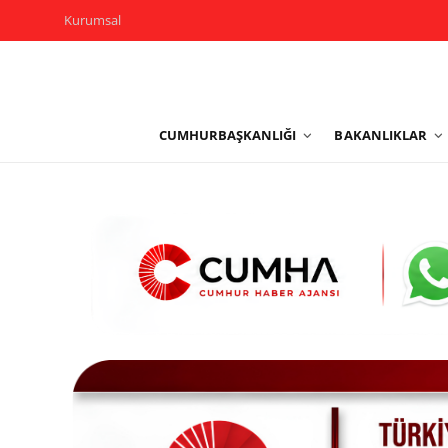
Kurumsal
Kurumsal
CUMHURBAŞKANLIĞI
BAKANLIKLAR
Cumhurbaşkanlığı
Bakanlıklar
TBMM
Siyasi Partiler
Yerel Yönetimler
Mülki İdare