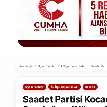
Toplum ve Yaşam
Sivil Toplum Kuruluşları
Kamu Kurumları ve Üst Kurullar
Resmi Reklamlar
Ana Sayfa
Siyasi Partiler
İl / İlçe Başkanlıkları
Saadet Part
Siyasi Partiler
İl / İlçe Başkanlıkları
Kocaeli
Saadet Partisi Kocae