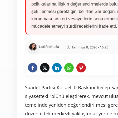
politikalarına ilişkin değerlendirmelerde bu
şekillenmesi gerektiğini belirten Sarıdoğan,
korunması, askeri vesayetlerin sona ermesi
mücadele etmeyi sürdüreceklerini ifade etti.
Latife Mutlu
Temmuz 8, 2026 - 16:25
Saadet Partisi Kocaeli İl Başkanı Recep S
siyasetteki rolünü eleştirerek, mevcut ulu
temelinde yeniden değerlendirilmesi gerek
düzenin tek merkezli yaklaşımlar yerine mil