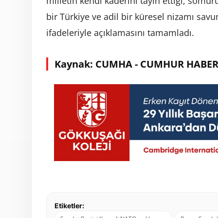
milletin kendi kaderini tayin ettiği, sömü
bir Türkiye ve adil bir küresel nizamı sav
ifadeleriyle açıklamasını tamamladı.
Kaynak: CUMHA - CUMHUR HABER
Etiketler: