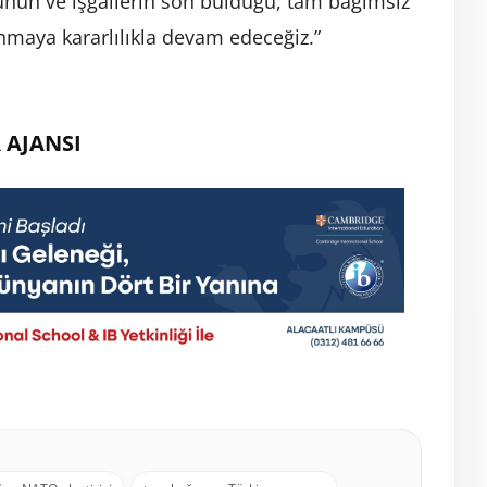
rünün ve işgallerin son bulduğu, tam bağımsız
unmaya kararlılıkla devam edeceğiz.”
 AJANSI