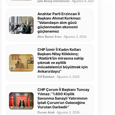
Jale Aksoy Demirkıran
Ağustos 4, 2026
Anahtar Parti Erzincan İl
Başkanı Ahmet Korkmaz:
“Vatandaşın alım gücü
güçlenmeden ekonomi
güçlenemez
Akın Baran Eren
Ağustos 3, 2026
CHP İzmir İl Kadın Kolları
Başkanı Nilay Kökkılınç:
“Atatürk’ün mirasına sahip
çıkmak ve eşitlik
mücadelemizi büyütmek için
Ankara’dayız”
Elif Balaban
Ağustos 3, 2026
CHP Çorum İl Başkanı Tuncay
Yılmaz: “1.600 Kişilik
Savunma Sanayii Yatırımının
İptali Çorum’un Geleceğine
Vurulan Darbedir”
Duran Atak
Ağustos 3, 2026