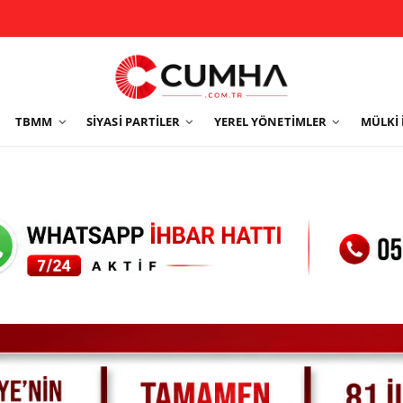
TBMM
SIYASI PARTILER
YEREL YÖNETIMLER
MÜLKI 