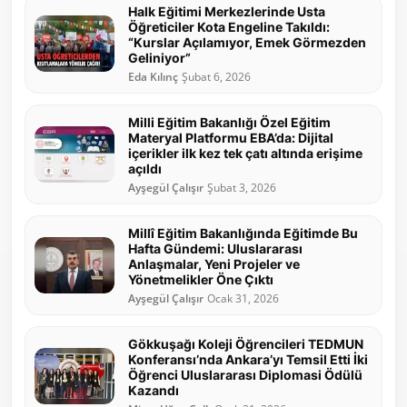
Halk Eğitimi Merkezlerinde Usta
Öğreticiler Kota Engeline Takıldı:
“Kurslar Açılamıyor, Emek Görmezden
Geliniyor”
Eda Kılınç
Şubat 6, 2026
Milli Eğitim Bakanlığı Özel Eğitim
Materyal Platformu EBA’da: Dijital
içerikler ilk kez tek çatı altında erişime
açıldı
Ayşegül Çalışır
Şubat 3, 2026
Millî Eğitim Bakanlığında Eğitimde Bu
Hafta Gündemi: Uluslararası
Anlaşmalar, Yeni Projeler ve
Yönetmelikler Öne Çıktı
Ayşegül Çalışır
Ocak 31, 2026
Gökkuşağı Koleji Öğrencileri TEDMUN
Konferansı’nda Ankara’yı Temsil Etti İki
Öğrenci Uluslararası Diplomasi Ödülü
Kazandı