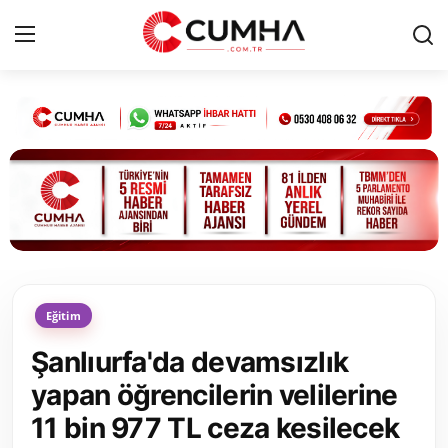
Kurumsal
Cumhurbaşkanlığı
Bakanlıklar
TBMM
Eğitim
Siyasi Partiler
Şanlıurfa'da devamsızlık
Yerel Yönetimler
yapan öğrencilerin velilerine
11 bin 977 TL ceza kesilecek
Mülki İdare