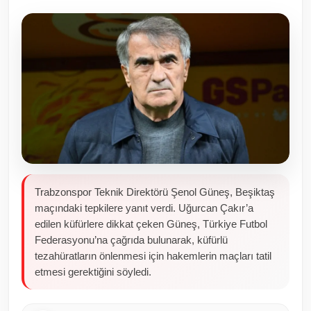
Toplum ve Yaşam
Sivil Toplum Kuruluşları
Kamu Kurumları ve Üst Kurullar
Resmi Reklamlar
Trabzonspor Teknik Direktörü Şenol Güneş, Beşiktaş
maçındaki tepkilere yanıt verdi. Uğurcan Çakır’a
edilen küfürlere dikkat çeken Güneş, Türkiye Futbol
Federasyonu’na çağrıda bulunarak, küfürlü
tezahüratların önlenmesi için hakemlerin maçları tatil
etmesi gerektiğini söyledi.