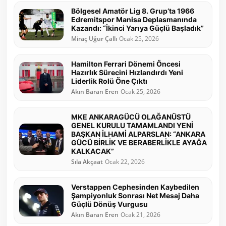
Bölgesel Amatör Lig 8. Grup’ta 1966
Edremitspor Manisa Deplasmanında
Kazandı: “İkinci Yarıya Güçlü Başladık”
Miraç Uğur Çallı
Ocak 25, 2026
Hamilton Ferrari Dönemi Öncesi
Hazırlık Sürecini Hızlandırdı Yeni
Liderlik Rolü Öne Çıktı
Akın Baran Eren
Ocak 25, 2026
MKE ANKARAGÜCÜ OLAĞANÜSTÜ
GENEL KURULU TAMAMLANDI YENİ
BAŞKAN İLHAMİ ALPARSLAN: “ANKARA
GÜCÜ BİRLİK VE BERABERLİKLE AYAĞA
KALKACAK”
Sıla Akçaat
Ocak 22, 2026
Verstappen Cephesinden Kaybedilen
Şampiyonluk Sonrası Net Mesaj Daha
Güçlü Dönüş Vurgusu
Akın Baran Eren
Ocak 21, 2026