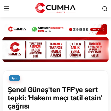
Kurumsal
Cumhurbaşkanlığı
Bakanlıklar
TBMM
Spor
Siyasi Partiler
Şenol Güneş'ten TFF'ye sert
Yerel Yönetimler
tepki: 'Hakem maçı tatil etsin'
çağrısı
Mülki İdare