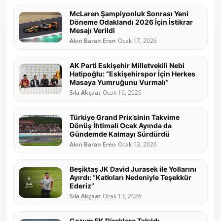
McLaren Şampiyonluk Sonrası Yeni
Döneme Odaklandı 2026 İçin İstikrar
Mesajı Verildi
Akın Baran Eren
Ocak 17, 2026
AK Parti Eskişehir Milletvekili Nebi
Hatipoğlu: “Eskişehirspor İçin Herkes
Masaya Yumruğunu Vurmalı”
Sıla Akçaat
Ocak 16, 2026
Türkiye Grand Prix’sinin Takvime
Dönüş İhtimali Ocak Ayında da
Gündemde Kalmayı Sürdürdü
Akın Baran Eren
Ocak 13, 2026
Beşiktaş JK David Jurasek ile Yollarını
Ayırdı: “Katkıları Nedeniyle Teşekkür
Ederiz”
Sıla Akçaat
Ocak 13, 2026
Çorum FK Direklere Takıldı