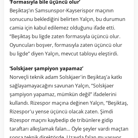
‘Formasıyla bile üçüncü olur’
Beşiktaş’ın Samsunspor-Kayserispor maçının
sonucunu beklediğini belirten Yalçın, bu durumun
camia için kabul edilemez olduğunu ifade etti.
“Beşiktaş bu ligde zaten formasıyla üçüncü olur.
Oyuncuları boşver, formasıyla zaten üçüncü olur
bu ligde” diyen Yalçın, mevcut tabloyu eleştirdi.
‘Solskjaer şampiyon yapamaz’
Norveçli teknik adam Solskjaer'in Beşiktaş’a katkı
sağlayamayacağını savunan Yalçın, “Solskjaer
şampiyon yapamaz, mümkün değil” ifadelerini
kullandı. Rizespor maçına değinen Yalçın, “Beşiktaş,
Rizespor'u yense üçüncü olacak zaten. Şimdi
Rizespor maçını kaybedip de tribünlere gidip
taraftarı alkışlamak falan... Öyle şeyler vardı maçtan
sonra teknik direktörde. Uzayda falan mı yaşıyor