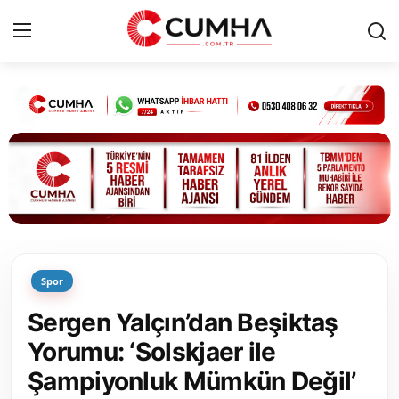
Kurumsal
Cumhurbaşkanlığı
Bakanlıklar
TBMM
Spor
Siyasi Partiler
Sergen Yalçın’dan Beşiktaş
Yerel Yönetimler
Yorumu: ‘Solskjaer ile
Şampiyonluk Mümkün Değil’
Mülki İdare