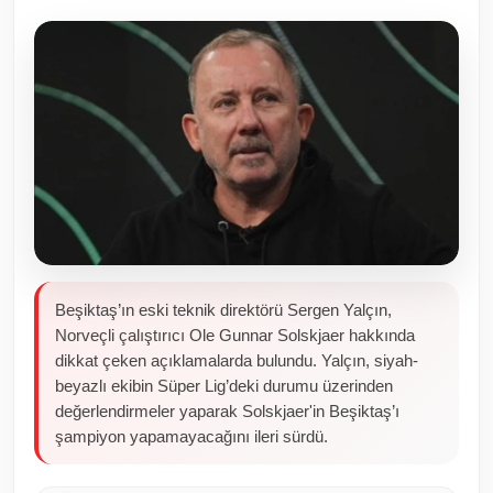
Toplum ve Yaşam
Sivil Toplum Kuruluşları
Kamu Kurumları ve Üst Kurullar
Resmi Reklamlar
Beşiktaş’ın eski teknik direktörü Sergen Yalçın,
Norveçli çalıştırıcı Ole Gunnar Solskjaer hakkında
dikkat çeken açıklamalarda bulundu. Yalçın, siyah-
beyazlı ekibin Süper Lig’deki durumu üzerinden
değerlendirmeler yaparak Solskjaer'in Beşiktaş’ı
şampiyon yapamayacağını ileri sürdü.