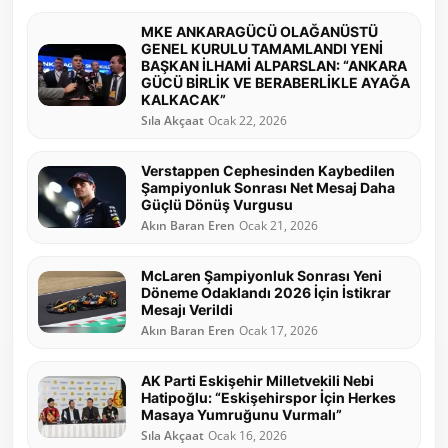
MKE ANKARAGÜCÜ OLAĞANÜSTÜ
GENEL KURULU TAMAMLANDI YENİ
BAŞKAN İLHAMİ ALPARSLAN: “ANKARA
GÜCÜ BİRLİK VE BERABERLİKLE AYAĞA
KALKACAK”
Sıla Akçaat
Ocak 22, 2026
Verstappen Cephesinden Kaybedilen
Şampiyonluk Sonrası Net Mesaj Daha
Güçlü Dönüş Vurgusu
Akın Baran Eren
Ocak 21, 2026
McLaren Şampiyonluk Sonrası Yeni
Döneme Odaklandı 2026 İçin İstikrar
Mesajı Verildi
Akın Baran Eren
Ocak 17, 2026
AK Parti Eskişehir Milletvekili Nebi
Hatipoğlu: “Eskişehirspor İçin Herkes
Masaya Yumruğunu Vurmalı”
Sıla Akçaat
Ocak 16, 2026