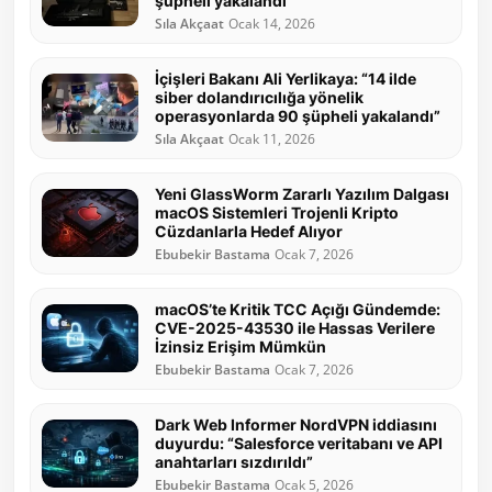
şüpheli yakalandı”
Sıla Akçaat
Ocak 14, 2026
İçişleri Bakanı Ali Yerlikaya: “14 ilde
siber dolandırıcılığa yönelik
operasyonlarda 90 şüpheli yakalandı”
Sıla Akçaat
Ocak 11, 2026
Yeni GlassWorm Zararlı Yazılım Dalgası
macOS Sistemleri Trojenli Kripto
Cüzdanlarla Hedef Alıyor
Ebubekir Bastama
Ocak 7, 2026
macOS’te Kritik TCC Açığı Gündemde:
CVE-2025-43530 ile Hassas Verilere
İzinsiz Erişim Mümkün
Ebubekir Bastama
Ocak 7, 2026
Dark Web Informer NordVPN iddiasını
duyurdu: “Salesforce veritabanı ve API
anahtarları sızdırıldı”
Ebubekir Bastama
Ocak 5, 2026