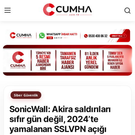
Kurumsal
Cumhurbaşkanlığı
Bakanlıklar
TBMM
Siber Güvenlik
Siyasi Partiler
SonicWall: Akira saldırıları
Yerel Yönetimler
sıfır gün değil, 2024’te
yamalanan SSLVPN açığı
Mülki İdare