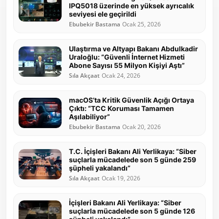
IPQ5018 üzerinde en yüksek ayrıcalık
seviyesi ele geçirildi
Ebubekir Bastama
Ocak 25, 2026
Ulaştırma ve Altyapı Bakanı Abdulkadir
Uraloğlu: “Güvenli İnternet Hizmeti
Abone Sayısı 55 Milyon Kişiyi Aştı”
Sıla Akçaat
Ocak 24, 2026
macOS’ta Kritik Güvenlik Açığı Ortaya
Çıktı: “TCC Koruması Tamamen
Aşılabiliyor”
Ebubekir Bastama
Ocak 20, 2026
T.C. İçişleri Bakanı Ali Yerlikaya: “Siber
suçlarla mücadelede son 5 günde 259
şüpheli yakalandı”
Sıla Akçaat
Ocak 19, 2026
İçişleri Bakanı Ali Yerlikaya: “Siber
suçlarla mücadelede son 5 günde 126