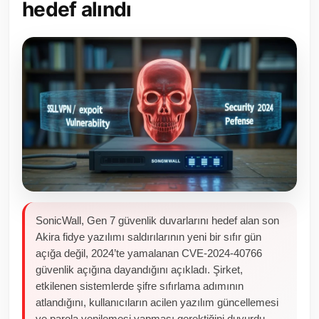
hedef alındı
Toplum ve Yaşam
Sivil Toplum Kuruluşları
Kamu Kurumları ve Üst Kurullar
Resmi Reklamlar
SonicWall, Gen 7 güvenlik duvarlarını hedef alan son
Akira fidye yazılımı saldırılarının yeni bir sıfır gün
açığa değil, 2024’te yamalanan CVE-2024-40766
güvenlik açığına dayandığını açıkladı. Şirket,
etkilenen sistemlerde şifre sıfırlama adımının
atlandığını, kullanıcıların acilen yazılım güncellemesi
ve parola yenilemesi yapması gerektiğini duyurdu.