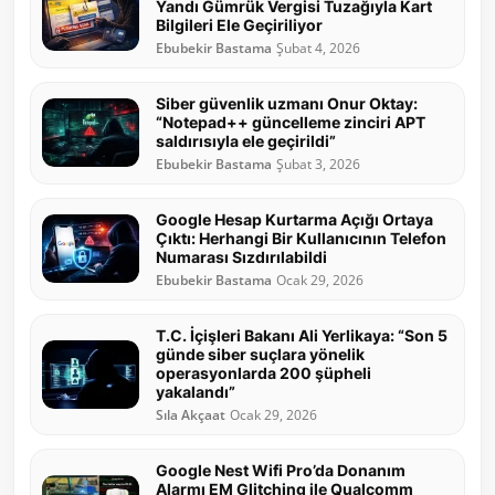
Yandı Gümrük Vergisi Tuzağıyla Kart
Bilgileri Ele Geçiriliyor
Ebubekir Bastama
Şubat 4, 2026
Siber güvenlik uzmanı Onur Oktay:
“Notepad++ güncelleme zinciri APT
saldırısıyla ele geçirildi”
Ebubekir Bastama
Şubat 3, 2026
Google Hesap Kurtarma Açığı Ortaya
Çıktı: Herhangi Bir Kullanıcının Telefon
Numarası Sızdırılabildi
Ebubekir Bastama
Ocak 29, 2026
T.C. İçişleri Bakanı Ali Yerlikaya: “Son 5
günde siber suçlara yönelik
operasyonlarda 200 şüpheli
yakalandı”
Sıla Akçaat
Ocak 29, 2026
Google Nest Wifi Pro’da Donanım
Alarmı EM Glitching ile Qualcomm