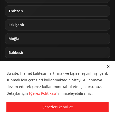
Trabzon
Eskişehir
Muğla
Balıkesir
Sakarya
Bu site, hizmet kalitesini artırmak ve kişiselleştirilmiş içerik
sunmak için çerezleri kullanmaktadır. Siteyi kullanmaya
devam ederek çerez kullanımını kabul etmiş olursunuz.
Detaylar için
[Çerez Politikası]
'nı inceleyebilirsiniz.
© 2024 CUMHA (Cumhur Haber Ajansı) Tüm hakları saklıdır.
Çerezleri kabul et
KVKK Aydınlatma Metni
Çerez Politikası