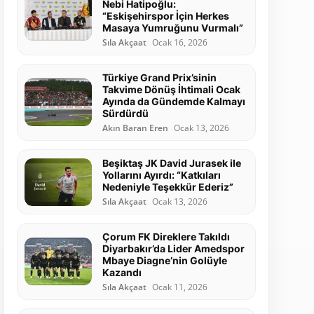
Nebi Hatipoğlu:
“Eskişehirspor İçin Herkes
Masaya Yumruğunu Vurmalı”
Sıla Akçaat
Ocak 16, 2026
Türkiye Grand Prix’sinin
Takvime Dönüş İhtimali Ocak
Ayında da Gündemde Kalmayı
Sürdürdü
Akın Baran Eren
Ocak 13, 2026
Beşiktaş JK David Jurasek ile
Yollarını Ayırdı: “Katkıları
Nedeniyle Teşekkür Ederiz”
Sıla Akçaat
Ocak 13, 2026
Çorum FK Direklere Takıldı
Diyarbakır’da Lider Amedspor
Mbaye Diagne’nin Golüyle
Kazandı
Sıla Akçaat
Ocak 11, 2026