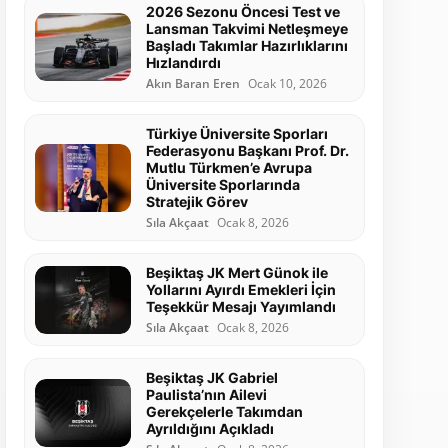
2026 Sezonu Öncesi Test ve
Lansman Takvimi Netleşmeye
Başladı Takımlar Hazırlıklarını
Hızlandırdı
Akın Baran Eren
Ocak 10, 2026
Türkiye Üniversite Sporları
Federasyonu Başkanı Prof. Dr.
Mutlu Türkmen’e Avrupa
Üniversite Sporlarında
Stratejik Görev
Sıla Akçaat
Ocak 8, 2026
Beşiktaş JK Mert Günok ile
Yollarını Ayırdı Emekleri İçin
Teşekkür Mesajı Yayımlandı
Sıla Akçaat
Ocak 8, 2026
Beşiktaş JK Gabriel
Paulista’nın Ailevi
Gerekçelerle Takımdan
Ayrıldığını Açıkladı