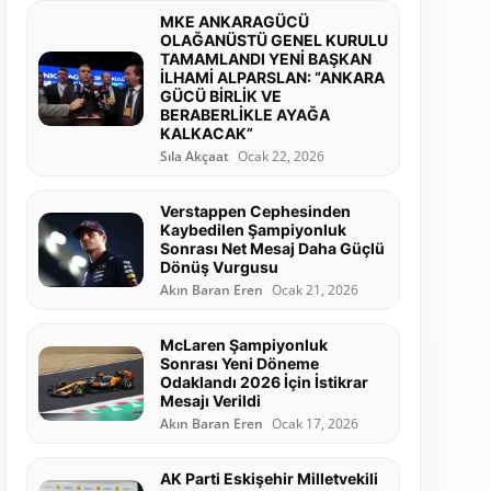
MKE ANKARAGÜCÜ
OLAĞANÜSTÜ GENEL KURULU
TAMAMLANDI YENİ BAŞKAN
İLHAMİ ALPARSLAN: “ANKARA
GÜCÜ BİRLİK VE
BERABERLİKLE AYAĞA
KALKACAK”
Sıla Akçaat
Ocak 22, 2026
Verstappen Cephesinden
Kaybedilen Şampiyonluk
Sonrası Net Mesaj Daha Güçlü
Dönüş Vurgusu
Akın Baran Eren
Ocak 21, 2026
McLaren Şampiyonluk
Sonrası Yeni Döneme
Odaklandı 2026 İçin İstikrar
Mesajı Verildi
Akın Baran Eren
Ocak 17, 2026
AK Parti Eskişehir Milletvekili