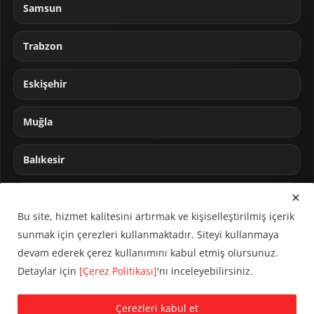
Samsun
Trabzon
Eskişehir
Muğla
Balıkesir
Sakarya
Bu site, hizmet kalitesini artırmak ve kişiselleştirilmiş içerik
sunmak için çerezleri kullanmaktadır. Siteyi kullanmaya
devam ederek çerez kullanımını kabul etmiş olursunuz.
Detaylar için
[Çerez Politikası]
'nı inceleyebilirsiniz.
© 2024 CUMHA (Cumhur Haber Ajansı) Tüm hakları saklıdır.
Çerezleri kabul et