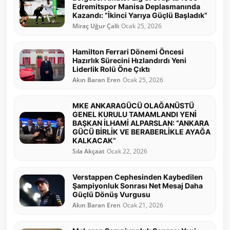
Edremitspor Manisa Deplasmanında
Kazandı: “İkinci Yarıya Güçlü Başladık”
Miraç Uğur Çallı
Ocak 25, 2026
Hamilton Ferrari Dönemi Öncesi
Hazırlık Sürecini Hızlandırdı Yeni
Liderlik Rolü Öne Çıktı
Akın Baran Eren
Ocak 25, 2026
MKE ANKARAGÜCÜ OLAĞANÜSTÜ
GENEL KURULU TAMAMLANDI YENİ
BAŞKAN İLHAMİ ALPARSLAN: “ANKARA
GÜCÜ BİRLİK VE BERABERLİKLE AYAĞA
KALKACAK”
Sıla Akçaat
Ocak 22, 2026
Verstappen Cephesinden Kaybedilen
Şampiyonluk Sonrası Net Mesaj Daha
Güçlü Dönüş Vurgusu
Akın Baran Eren
Ocak 21, 2026