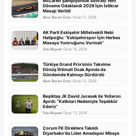
McLaren Şampiyonluk Sonrası Yeni
Döneme Odaklandı 2026 İçin İstikrar
Mesajı Verildi
Akın Baran Eren
Ocak 17, 2026
AK Parti Eskişehir Milletvekili Nebi
Hatipoğlu: “Eskişehirspor İçin Herkes
Masaya Yumruğunu Vurmalı”
Sıla Akçaat
Ocak 16, 2026
Türkiye Grand Prix’sinin Takvime
Dönüş İhtimali Ocak Ayında da
Gündemde Kalmayı Sürdürdü
Akın Baran Eren
Ocak 13, 2026
Beşiktaş JK David Jurasek ile Yollarını
Ayırdı: “Katkıları Nedeniyle Teşekkür
Ederiz”
Sıla Akçaat
Ocak 13, 2026
Çorum FK Direklere Takıldı
Diyarbakır’da Lider Amedspor Mbaye