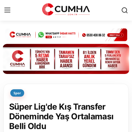
Kurumsal
Cumhurbaşkanlığı
Bakanlıklar
TBMM
Spor
Siyasi Partiler
Süper Lig'de Kış Transfer
Yerel Yönetimler
Döneminde Yaş Ortalaması
Belli Oldu
Mülki İdare