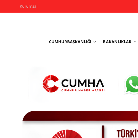
Kurumsal
Kurumsal
CUMHURBAŞKANLIĞI
BAKANLIKLAR
Cumhurbaşkanlığı
Bakanlıklar
TBMM
Siyasi Partiler
Yerel Yönetimler
Mülki İdare