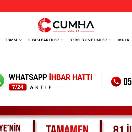
TBMM
SIYASI PARTILER
YEREL YÖNETIMLER
MÜLKI 