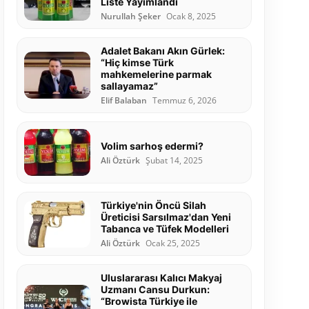
Liste Yayımlandı
Nurullah Şeker
Ocak 8, 2025
Adalet Bakanı Akın Gürlek:
“Hiç kimse Türk
mahkemelerine parmak
sallayamaz”
Elif Balaban
Temmuz 6, 2026
Volim sarhoş edermi?
Ali Öztürk
Şubat 14, 2025
Türkiye'nin Öncü Silah
Üreticisi Sarsılmaz'dan Yeni
Tabanca ve Tüfek Modelleri
Ali Öztürk
Ocak 25, 2025
Uluslararası Kalıcı Makyaj
Uzmanı Cansu Durkun:
“Browista Türkiye ile