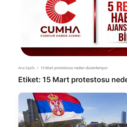
Toplum ve Yaşam
Sivil Toplum Kuruluşları
Kamu Kurumları ve Üst Kurullar
Resmi Reklamlar
Ana Sayfa
15 Mart protestosu neden düzenleniyor
Etiket: 15 Mart protestosu ne