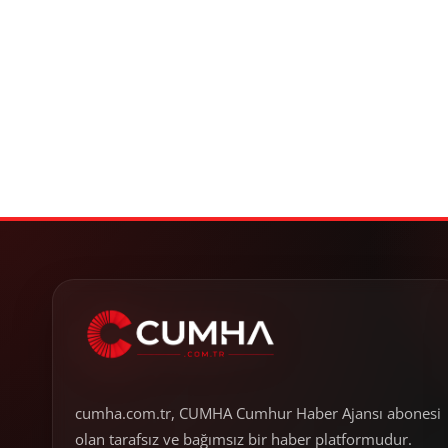
cumha.com.tr, CUMHA Cumhur Haber Ajansı abonesi
olan tarafsız ve bağımsız bir haber platformudur.