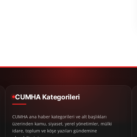
CUMHA Kategorileri
CUMHA ana haber kategorileri ve alt başlıkları
üzerinden kamu, siyaset, yerel yönetimler, mülki
idare, toplum ve köşe yazıları gündemine